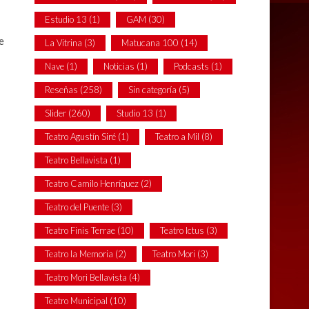
Estudio 13
(1)
GAM
(30)
e
La Vitrina
(3)
Matucana 100
(14)
Nave
(1)
Noticias
(1)
Podcasts
(1)
Reseñas
(258)
Sin categoría
(5)
Slider
(260)
Studio 13
(1)
Teatro Agustín Siré
(1)
Teatro a Mil
(8)
Teatro Bellavista
(1)
Teatro Camilo Henríquez
(2)
Teatro del Puente
(3)
Teatro Finis Terrae
(10)
Teatro Ictus
(3)
Teatro la Memoria
(2)
Teatro Mori
(3)
Teatro Mori Bellavista
(4)
Teatro Municipal
(10)