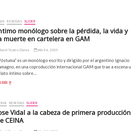
AM
RESEÑAS
SLIDER
ntimo monólogo sobre la pérdida, la vida y
a muerte en cartelera en GAM
Santi Teatro Danza
Abril 6, 2025
Póstuma” es un monólogo escrito y dirigido por el argentino Ignacio
amagno, en una coproducción internacional GAM que trae a escena 
elato íntimo sobre…
Íntimo
r más
monólogo
sobre
la
pérdida,
EINA
RESEÑAS
SLIDER
la
ose Vidal a la cabeza de primera producción
vida
e CEINA
y
la
muerte