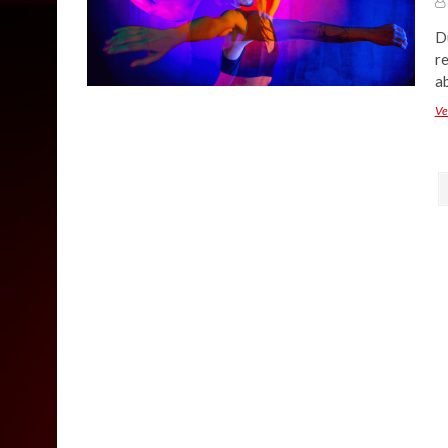
Du
re
a
Ve
Navegación
de
entradas