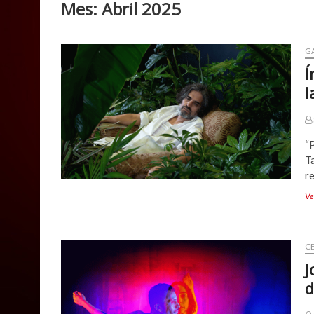
Mes:
Abril 2025
G
Í
l
“
T
r
Ve
C
J
d