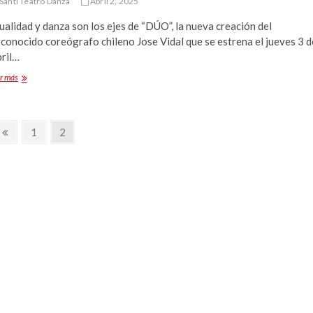
Santi Teatro Danza
Abril 2, 2025
en
cartelera
alidad y danza son los ejes de “DÚO”, la nueva creación del
en
conocido coreógrafo chileno Jose Vidal que se estrena el jueves 3 d
GAM
bril…
Jose
r más
Vidal
a
la
cabeza
Previous
Page
Page
1
2
de
page
primera
producción
de
CEINA