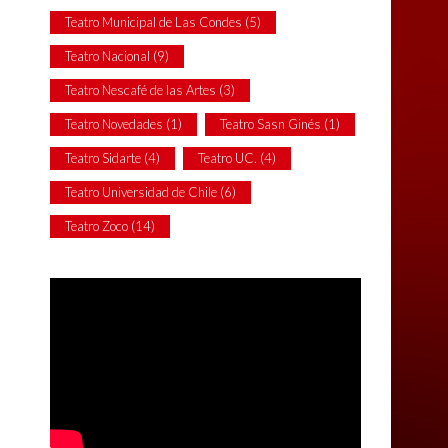
Teatro Municipal de Las Condes
(5)
Teatro Nacional
(9)
Teatro Nescafé de las Artes
(3)
Teatro Novedades
(1)
Teatro Sasn Ginés
(1)
Teatro Sidarte
(4)
Teatro UC.
(4)
Teatro Universidad de Chile
(6)
Teatro Zoco
(14)