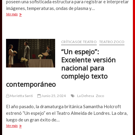
poseen una sofisticada estructura para registrar e interpretar
imágenes, temperaturas, ondas de plasma y…
Nona
Ver más
Fernández
teatraliza
su
ensayo
“Voyager”
CRÍTICAS DE TEATRO
TEATRO ZOCO
“Un espejo”:
Excelente versión
nacional para
complejo texto
contemporáneo
Marietta Santi
Junio 25, 2024
La Dehesa
Zoco
El año pasado, la dramaturga británica Samantha Holcroft
estrenó “Un espejo” en el Teatro Almeida de Londres. La obra,
luego de un gran éxito de…
“Un
Ver más
espejo”: