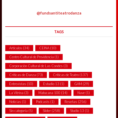
@fundsantiteatrodanza
TAGS
Artículos
(34)
CEINA
(10)
Centro Cultural de Providencia
(1)
Corporación Cultural de Las Condes
(3)
Críticas de Danza
(73)
Críticas de Teatro
(137)
Entrevistas
(10)
Estudio 13
(1)
GAM
(29)
La Vitrina
(3)
Matucana 100
(14)
Nave
(1)
Noticias
(1)
Podcasts
(1)
Reseñas
(256)
Sin categoría
(5)
Slider
(258)
Studio 13
(1)