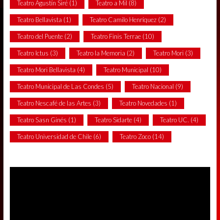
Teatro Agustín Siré
(1)
Teatro a Mil
(8)
Teatro Bellavista
(1)
Teatro Camilo Henríquez
(2)
Teatro del Puente
(2)
Teatro Finis Terrae
(10)
Teatro Ictus
(3)
Teatro la Memoria
(2)
Teatro Mori
(3)
Teatro Mori Bellavista
(4)
Teatro Municipal
(10)
Teatro Municipal de Las Condes
(5)
Teatro Nacional
(9)
Teatro Nescafé de las Artes
(3)
Teatro Novedades
(1)
Teatro Sasn Ginés
(1)
Teatro Sidarte
(4)
Teatro UC.
(4)
Teatro Universidad de Chile
(6)
Teatro Zoco
(14)