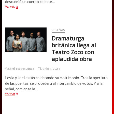
descubrió un cuerpo celeste…
Astronomía,
Ver más
género
e
historia
se
unen
RESEÑAS
en
Dramaturga
el
Teatro
británica llega al
UC
Teatro Zoco con
aplaudida obra
Santi Teatro Danza
Junio 4, 2024
Leyla y Joel están celebrando su matrimonio. Tras la apertura
de las puertas, se procederá al intercambio de votos. Y a la
señal, comienza la…
Dramaturga
Ver más
británica
llega
al
Teatro