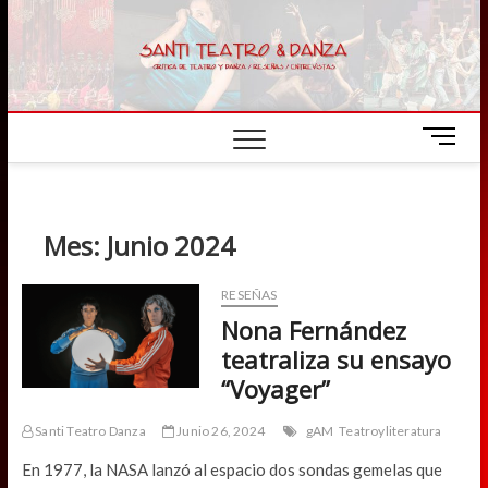
Skip
to
content
M
e
n
u
B
Mes:
Junio 2024
u
t
RESEÑAS
t
Nona Fernández
o
n
teatraliza su ensayo
“Voyager”
Santi Teatro Danza
Junio 26, 2024
gAM
Teatroyliteratura
En 1977, la NASA lanzó al espacio dos sondas gemelas que