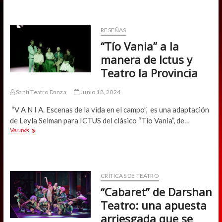
Excelente
versión
nacional
para
RESEÑAS
complejo
“Tío Vania” a la
texto
contemporáneo
manera de Ictus y
Teatro la Provincia
Santi Teatro Danza
Junio 18, 2024
“V A N I A. Escenas de la vida en el campo”, es una adaptación
de Leyla Selman para ICTUS del clásico “Tío Vania”, de…
“Tío
Ver más
Vania”
a
la
manera
de
CRÍTICAS DE TEATRO
Ictus
“Cabaret” de Darshan
y
Teatro
Teatro: una apuesta
la
arriesgada que se
Provincia