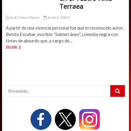
Terraea
Santi Teatro Danza
Junio 2, 2024
A partir de una vivencia personal fue que el reconocido autor,
Benito Escobar, escribió “Subterráneo”, comedia negra con
tintes de absurdo que, a cargo de…
Benito
Ver más
Escobar
regresa
a
la
escena
en
el
Search
Teatro
Finis
…
Terraea