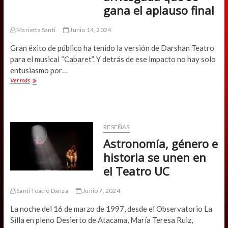
gana el aplauso final
Marietta Santi
Junio 14, 2024
Gran éxito de público ha tenido la versión de Darshan Teatro
para el musical “Cabaret”. Y detrás de ese impacto no hay solo
entusiasmo por…
“Cabaret”
Ver más
de
Darshan
Teatro:
una
apuesta
RESEÑAS
arriesgada
Astronomía, género e
que
se
historia se unen en
gana
el Teatro UC
el
aplauso
final
Santi Teatro Danza
Junio 7, 2024
La noche del 16 de marzo de 1997, desde el Observatorio La
Silla en pleno Desierto de Atacama, María Teresa Ruiz,