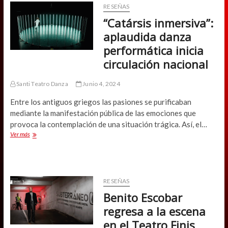
Zoco
RESEÑAS
con
“Catársis inmersiva”:
aplaudida
obra
aplaudida danza
performática inicia
circulación nacional
Santi Teatro Danza
Junio 4, 2024
Entre los antiguos griegos las pasiones se purificaban
mediante la manifestación pública de las emociones que
provoca la contemplación de una situación trágica. Así, el…
“Catársis
Ver más
inmersiva”:
aplaudida
danza
performática
inicia
RESEÑAS
circulación
Benito Escobar
nacional
regresa a la escena
en el Teatro Finis