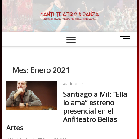
Skip
to
content
M
e
n
u
B
Mes:
Enero 2021
u
t
ARTÍCULOS
t
Santiago a Mil: “Ella
o
n
lo ama” estreno
presencial en el
Anfiteatro Bellas
Artes