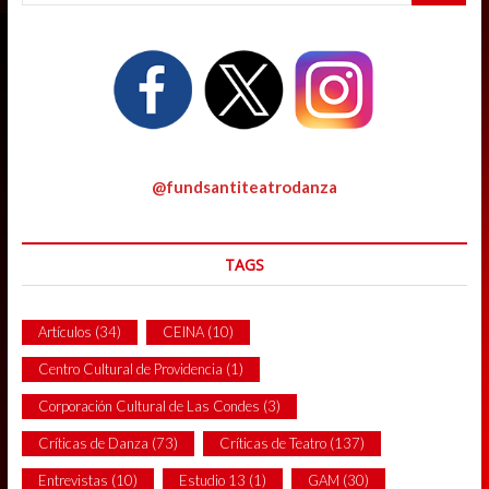
@fundsantiteatrodanza
TAGS
Artículos
(34)
CEINA
(10)
Centro Cultural de Providencia
(1)
Corporación Cultural de Las Condes
(3)
Críticas de Danza
(73)
Críticas de Teatro
(137)
Entrevistas
(10)
Estudio 13
(1)
GAM
(30)