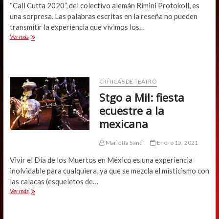
“Call Cutta 2020”, del colectivo alemán Rimini Protokoll, es
una sorpresa. Las palabras escritas en la reseña no pueden
transmitir la experiencia que vivimos los…
Stgo
Ver más
a
Mil:
“Call
Cutta”,
humanidad
CRÍTICAS DE TEATRO
tras
Stgo a Mil: fiesta
el
zoom
ecuestre a la
mexicana
Marietta Santi
Enero 15, 2021
Vivir el Día de los Muertos en México es una experiencia
inolvidable para cualquiera, ya que se mezcla el misticismo con
las calacas (esqueletos de…
Stgo
Ver más
a
Mil:
fiesta