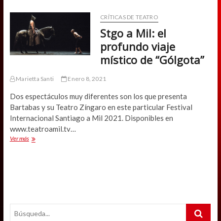
ecuestre
a
CRÍTICAS DE TEATRO
la
Stgo a Mil: el
mexicana
profundo viaje
místico de “Gólgota”
Marietta Santi
Enero 8, 2021
Dos espectáculos muy diferentes son los que presenta
Bartabas y su Teatro Zíngaro en este particular Festival
Internacional Santiago a Mil 2021. Disponibles en
www.teatroamil.tv…
Stgo
Ver más
a
Mil:
el
profundo
viaje
místico
de
Search
“Gólgota”
…