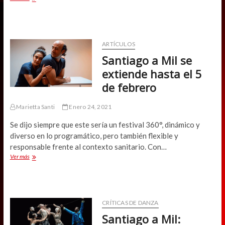
a
Mil:
Veronese
y
las
ARTÍCULOS
complejidades
Santiago a Mil se
del
amor
extiende hasta el 5
y
de febrero
la
razón
Marietta Santi
Enero 24, 2021
Se dijo siempre que este sería un festival 360°, dinámico y
diverso en lo programático, pero también flexible y
responsable frente al contexto sanitario. Con…
Santiago
Ver más
a
Mil
se
extiende
hasta
CRÍTICAS DE DANZA
el
Santiago a Mil:
5