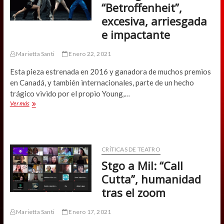
de
“Betroffenheit”,
febrero
excesiva, arriesgada
e impactante
Marietta Santi
Enero 22, 2021
Esta pieza estrenada en 2016 y ganadora de muchos premios
en Canadá, y también internacionales, parte de un hecho
trágico vivido por el propio Young,…
Santiago
Ver más
a
Mil:
“Betroffenheit”,
excesiva,
arriesgada
CRÍTICAS DE TEATRO
e
Stgo a Mil: “Call
impactante
Cutta”, humanidad
tras el zoom
Marietta Santi
Enero 17, 2021