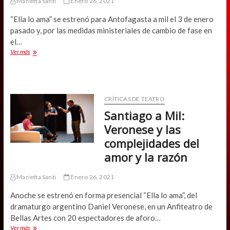
Marietta Santi
Enero 26, 2021
“Ella lo ama” se estrenó para Antofagasta a mil el 3 de enero
pasado y, por las medidas ministeriales de cambio de fase en
el…
Santiago
Ver más
a
Mil:
“Ella
lo
ama”
CRÍTICAS DE TEATRO
estreno
Santiago a Mil:
presencial
en
Veronese y las
el
complejidades del
Anfiteatro
Bellas
amor y la razón
Artes
Marietta Santi
Enero 26, 2021
Anoche se estrenó en forma presencial “Ella lo ama”, del
dramaturgo argentino Daniel Veronese, en un Anfiteatro de
Bellas Artes con 20 espectadores de aforo…
Santiago
Ver más