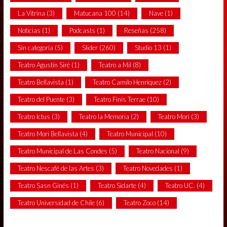
La Vitrina
(3)
Matucana 100
(14)
Nave
(1)
Noticias
(1)
Podcasts
(1)
Reseñas
(258)
Sin categoría
(5)
Slider
(260)
Studio 13
(1)
Teatro Agustín Siré
(1)
Teatro a Mil
(8)
Teatro Bellavista
(1)
Teatro Camilo Henríquez
(2)
Teatro del Puente
(3)
Teatro Finis Terrae
(10)
Teatro Ictus
(3)
Teatro la Memoria
(2)
Teatro Mori
(3)
Teatro Mori Bellavista
(4)
Teatro Municipal
(10)
Teatro Municipal de Las Condes
(5)
Teatro Nacional
(9)
Teatro Nescafé de las Artes
(3)
Teatro Novedades
(1)
Teatro Sasn Ginés
(1)
Teatro Sidarte
(4)
Teatro UC.
(4)
Teatro Universidad de Chile
(6)
Teatro Zoco
(14)