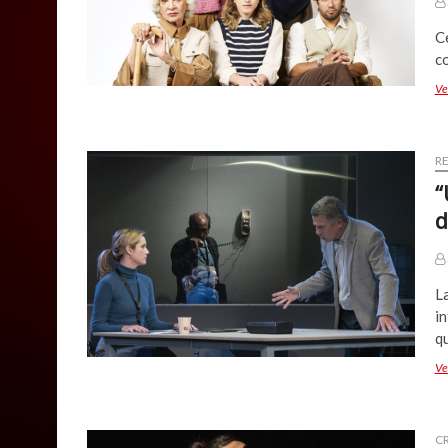
C
co
Ve
R
“
d
L
i
q
Ve
CR