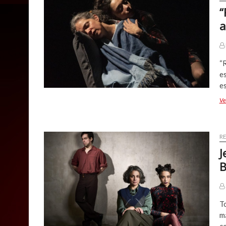
“
a
“
es
e
Ve
R
J
B
To
m