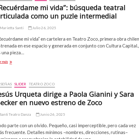
Santiago
Recuérdame mi vida”: búsqueda teatral
de
rticulada como un puzle intermedial
Chile
Marietta Santi
Julio 26, 2025
Recuérdame mi vida” en cartelera en Teatro Zoco, primera obra chile
trenada en ese espacio y generada en conjunto con Cultura Capital.,
s una pieza…
“Recuérdame
r más
mi
vida”:
búsqueda
teatral
ESEÑAS
SLIDER
TEATRO ZOCO
articulada
esús Urqueta dirige a Paola Gianini y Sara
como
ecker en nuevo estreno de Zoco
un
puzle
intermedial
Santi Teatro Danza
Junio 26, 2025
do parte con un olvido. Pequeño, casi imperceptible, pero cada vez
ás frecuente. Detalles mínimos –nombres, direcciones, rutinas–