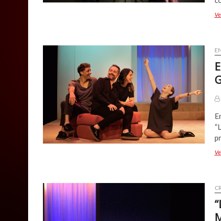
c
Ve
E
E
G
E
“L
p
Ve
CR
“
M