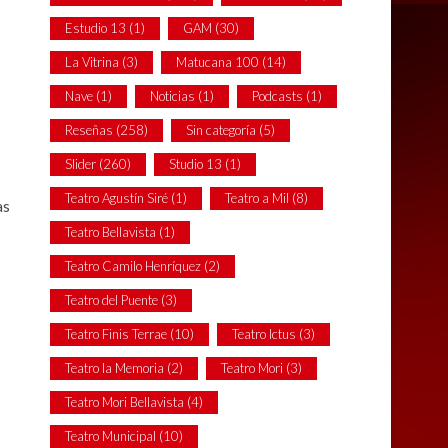
Estudio 13
(1)
GAM
(30)
La Vitrina
(3)
Matucana 100
(14)
Nave
(1)
Noticias
(1)
Podcasts
(1)
Reseñas
(258)
Sin categoría
(5)
Slider
(260)
Studio 13
(1)
Teatro Agustín Siré
(1)
Teatro a Mil
(8)
as
Teatro Bellavista
(1)
Teatro Camilo Henríquez
(2)
Teatro del Puente
(3)
Teatro Finis Terrae
(10)
Teatro Ictus
(3)
Teatro la Memoria
(2)
Teatro Mori
(3)
Teatro Mori Bellavista
(4)
Teatro Municipal
(10)