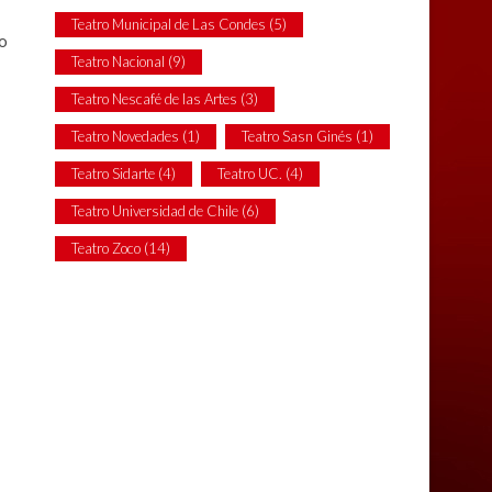
Teatro Municipal de Las Condes
(5)
o
Teatro Nacional
(9)
Teatro Nescafé de las Artes
(3)
Teatro Novedades
(1)
Teatro Sasn Ginés
(1)
Teatro Sidarte
(4)
Teatro UC.
(4)
Teatro Universidad de Chile
(6)
Teatro Zoco
(14)