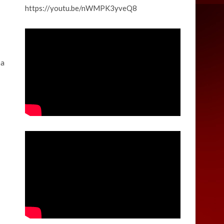
https://youtu.be/nWMPK3yveQ8
na