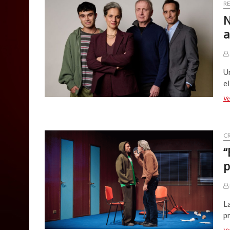
R
N
a
Un
el
Ve
CR
“
p
La
pr