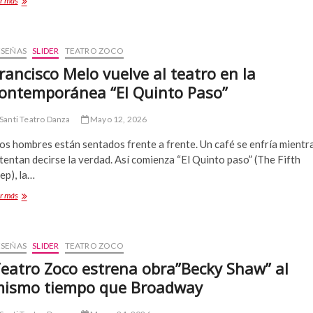
r más
quinto
paso”:
intenso
y
ESEÑAS
SLIDER
TEATRO ZOCO
logrado
rancisco Melo vuelve al teatro en la
juego
ontemporánea “El Quinto Paso”
de
poder
que
Santi Teatro Danza
Mayo 12, 2026
tensiona
certezas
os hombres están sentados frente a frente. Un café se enfría mientr
tentan decirse la verdad. Así comienza “El Quinto paso” (The Fifth
ep), la…
Francisco
r más
Melo
vuelve
al
teatro
ESEÑAS
SLIDER
TEATRO ZOCO
en
eatro Zoco estrena obra”Becky Shaw” al
la
ismo tiempo que Broadway
contemporánea
“El
Quinto