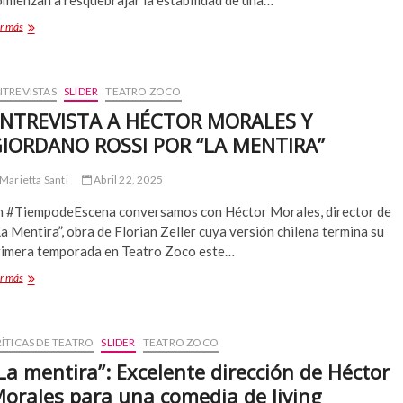
omienzan a resquebrajar la estabilidad de una…
Jesús
r más
Urqueta
dirige
a
Paola
NTREVISTAS
SLIDER
TEATRO ZOCO
Gianini
NTREVISTA A HÉCTOR MORALES Y
y
IORDANO ROSSI POR “LA MENTIRA”
Sara
Becker
en
Marietta Santi
Abril 22, 2025
nuevo
estreno
n #TiempodeEscena conversamos con Héctor Morales, director de
de
a Mentira”, obra de Florian Zeller cuya versión chilena termina su
Zoco
rimera temporada en Teatro Zoco este…
ENTREVISTA
r más
A
HÉCTOR
MORALES
Y
ÍTICAS DE TEATRO
SLIDER
TEATRO ZOCO
GIORDANO
La mentira”: Excelente dirección de Héctor
ROSSI
orales para una comedia de living
POR