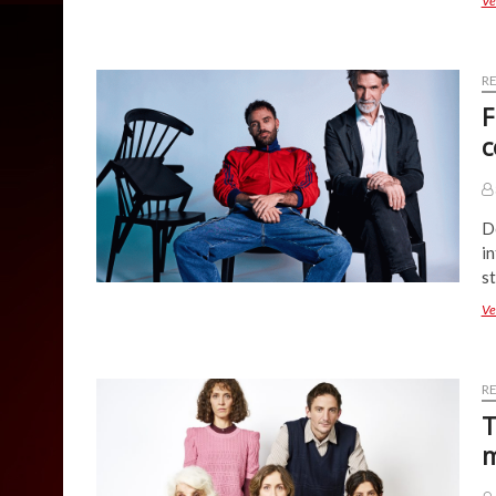
Ve
R
F
c
D
in
st
Ve
R
T
m