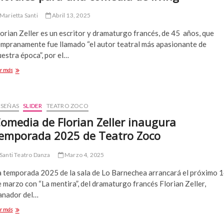
“LA
MENTIRA”
Marietta Santi
Abril 13, 2025
orian Zeller es un escritor y dramaturgo francés, de 45 años, que
empranamente fue llamado “el autor teatral más apasionante de
estra época”, por el…
“La
r más
mentira”:
Excelente
dirección
de
ESEÑAS
SLIDER
TEATRO ZOCO
Héctor
omedia de Florian Zeller inaugura
Morales
emporada 2025 de Teatro Zoco
para
una
comedia
Santi Teatro Danza
Marzo 4, 2025
de
living
a temporada 2025 de la sala de Lo Barnechea arrancará el próximo 
 marzo con “La mentira”, del dramaturgo francés Florian Zeller,
anador del…
Comedia
r más
de