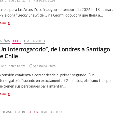
Santi Teatro Danza
Marzo 24, 2026
Paso”
entro para las Artes Zoco inauguó su temporada 2026 el 18 de marz
n la obra “Becky Shaw”, de Gina Gionfriddo, obra que llega a…
Teatro
r más
Zoco
estrena
obra”Becky
Shaw”
ESEÑAS
SLIDER
TEATRO ZOCO
al
Un interrogatorio”, de Londres a Santiago
mismo
e Chile
tiempo
que
Broadway
Santi Teatro Danza
Agosto 23, 2025
a tensión comienza a correr desde el primer segundo: “Un
nterrogatorio” sucede en exactamente 72 minutos, el mismo tiempo
ue tienen sus personajes para intentar…
“Un
r más
interrogatorio”,
de
Londres
a
ÍTICAS DE TEATRO
SLIDER
TEATRO ZOCO