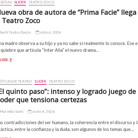
ESEÑAS
SLIDER
TEATRO ZOCO
ueva obra de autora de “Prima Facie” llega
 Teatro Zoco
Santi Teatro Danza
Julio 6, 2026
a madre observa a su hijo y ya no sabe si realmente lo conoce. Ese e
 quiebre que articula “Inter Alia” el nuevo drama…
Nueva
r más
obra
de
autora
de
ÍTICAS DE TEATRO
SLIDER
TEATRO ZOCO
“Prima
El quinto paso”: intenso y logrado juego de
Facie”
oder que tensiona certezas
llega
a
Teatro
Marietta Santi
Junio 4, 2026
Zoco
s contradicciones del ser humano, la coherencia entre el discurso y l
áctica, entre la confianza y la duda, son algunos de los temas que…
“El