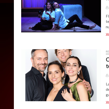
Fl
t
nu
Ve
R
C
t
L
de
g
Ve