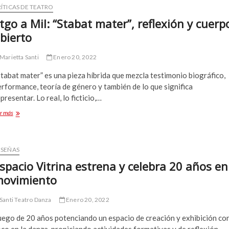
programación
ÍTICAS DE TEATRO
2022
tgo a Mil: “Stabat mater”, reflexión y cuerp
bierto
Marietta Santi
Enero 20, 2022
tabat mater” es una pieza híbrida que mezcla testimonio biográfico,
rformance, teoría de género y también de lo que significa
presentar. Lo real, lo ficticio,…
Stgo
r más
a
Mil:
“Stabat
mater”,
ESEÑAS
reflexión
spacio Vitrina estrena y celebra 20 años en
y
ovimiento
cuerpo
abierto
Santi Teatro Danza
Enero 20, 2022
uego de 20 años potenciando un espacio de creación y exhibición co