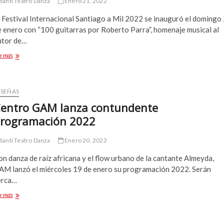
Santi Teatro Danza
Enero 21, 2022
 Festival Internacional Santiago a Mil 2022 se inauguró el domingo 
e enero con “100 guitarras por Roberto Parra”, homenaje musical al
utor de…
Stgo
r más
a
Mil
termina
con
ESEÑAS
un
entro GAM lanza contundente
fin
rogramación 2022
de
semana
intenso
Santi Teatro Danza
Enero 20, 2022
n danza de raíz africana y el flow urbano de la cantante Almeyda,
AM lanzó el miércoles 19 de enero su programación 2022. Serán
erca…
Centro
r más
GAM
lanza
contundente