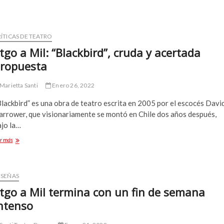
ÍTICAS DE TEATRO
tgo a Mil: “Blackbird”, cruda y acertada
ropuesta
Marietta Santi
Enero 26, 2022
lackbird” es una obra de teatro escrita en 2005 por el escocés Davi
arrower, que visionariamente se montó en Chile dos años después,
ajo la…
Stgo
r más
a
Mil:
“Blackbird”,
cruda
ESEÑAS
y
tgo a Mil termina con un fin de semana
acertada
ntenso
propuesta