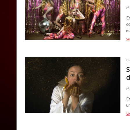
E
co
m
Ve
CR
S
d
En
un
Ve