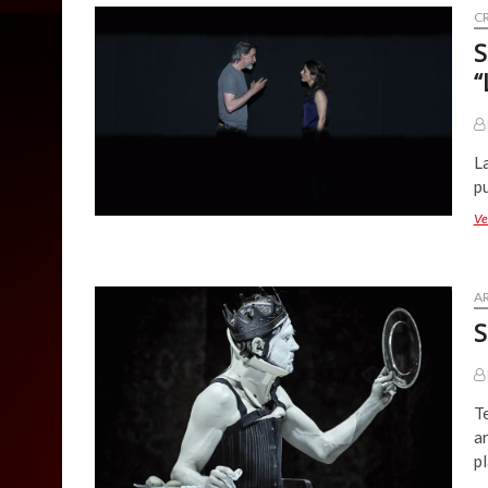
CR
S
“
La
p
Ve
A
S
Te
ar
p