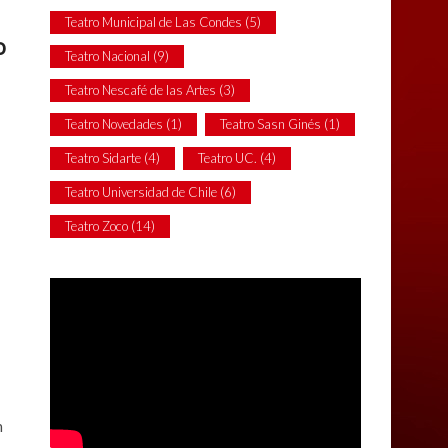
Teatro Municipal de Las Condes
(5)
o
Teatro Nacional
(9)
Teatro Nescafé de las Artes
(3)
Teatro Novedades
(1)
Teatro Sasn Ginés
(1)
Teatro Sidarte
(4)
Teatro UC.
(4)
Teatro Universidad de Chile
(6)
Teatro Zoco
(14)
n