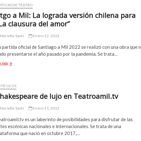
el
ÍTICAS DE TEATRO
universo
tgo a Mil: La lograda versión chilena para
en
La clausura del amor”
clave
de
danza
Marietta Santi
Enero 12, 2022
para
niños
 partida oficial de Santiago a Mil 2022 se realizó con una obra que 
udo presentarse el año pasado por la pandemia. Se trata…
Stgo
r más
a
Mil:
La
lograda
RTÍCULOS
versión
hakespeare de lujo en Teatroamil.tv
chilena
para
Marietta Santi
“La
Enero 11, 2022
clausura
atroamil.tv es un laberinto de posibilidades para disfrutar de las
del
amor”
tes escénicas nacionales e internacionales. Se trata de una
lataforma que nació en octubre 2017,…