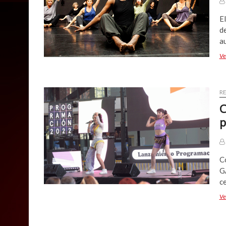
El
d
a
Ve
R
C
p
Co
G
c
Ve