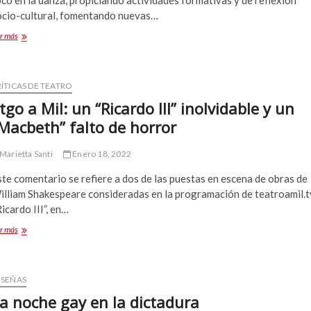
co en la danza, propiciando actividades formativas y de reflexión
ocio-cultural, fomentando nuevas…
Espacio
r más
Vitrina
estrena
y
celebra
ÍTICAS DE TEATRO
20
tgo a Mil: un “Ricardo III” inolvidable y un
años
Macbeth” falto de horror
en
movimiento
Marietta Santi
Enero 18, 2022
te comentario se refiere a dos de las puestas en escena de obras de
illiam Shakespeare consideradas en la programación de teatroamil.t
icardo III”, en…
Stgo
r más
a
Mil:
un
“Ricardo
ESEÑAS
III”
a noche gay en la dictadura
inolvidable