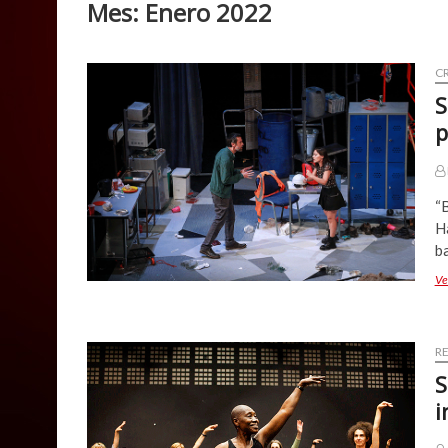
Mes:
Enero 2022
CR
S
p
“B
H
b
Ve
R
S
i