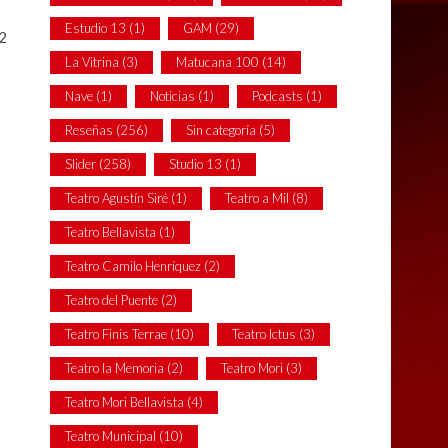
Estudio 13
(1)
GAM
(29)
2
La Vitrina
(3)
Matucana 100
(14)
Nave
(1)
Noticias
(1)
Podcasts
(1)
Reseñas
(256)
Sin categoría
(5)
Slider
(258)
Studio 13
(1)
Teatro Agustín Siré
(1)
Teatro a Mil
(8)
Teatro Bellavista
(1)
Teatro Camilo Henríquez
(2)
Teatro del Puente
(2)
Teatro Finis Terrae
(10)
Teatro Ictus
(3)
Teatro la Memoria
(2)
Teatro Mori
(3)
Teatro Mori Bellavista
(4)
Teatro Municipal
(10)