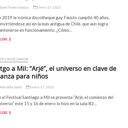
y
Santi Teatro Danza
un
Enero 17, 2022
“Macbeth”
n 2019 la icónica discotheque gay Fausto cumplió 40 años,
falto
de
nvirtiéndose así en la más antigua de Chile, que aun logra
horror
antenerse en funcionamiento. ¿Cómo…
La
r más
noche
gay
en
la
ÍTICAS DE DANZA
dictadura
tgo a Mil: “Arjé”, el universo en clave de
anza para niños
Marietta Santi
Enero 17, 2022
 el Festival Santiago a Mil se presenta “Arjé, el comienzo del
iverso” este 15 y 16 de enero lo hizo en la sala B2…
Stgo
r más
a
Mil:
“Arjé”,