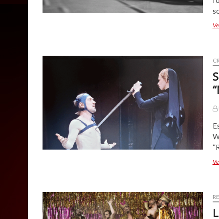
fo
s
Ve
CR
S
“
Es
W
“R
Ve
R
L