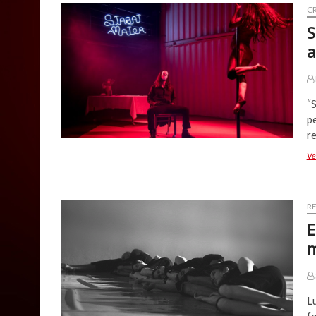
CR
S
a
“S
pe
re
Ve
R
E
m
L