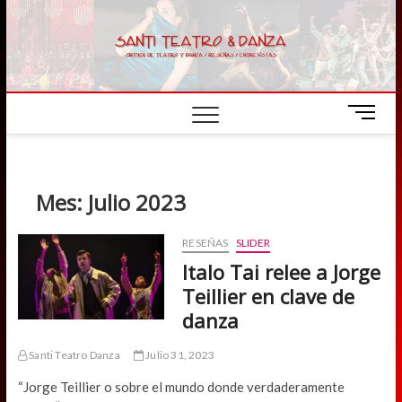
Skip
to
content
M
e
n
u
B
Mes:
Julio 2023
u
t
RESEÑAS
SLIDER
t
Italo Tai relee a Jorge
o
n
Teillier en clave de
danza
Santi Teatro Danza
Julio 31, 2023
“Jorge Teillier o sobre el mundo donde verdaderamente