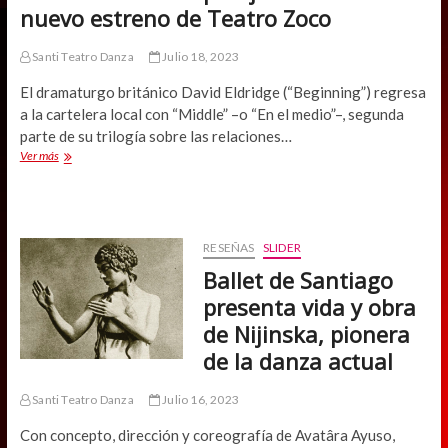
nuevo estreno de Teatro Zoco
Santi Teatro Danza
Julio 18, 2023
El dramaturgo británico David Eldridge (“Beginning”) regresa
a la cartelera local con “Middle” –o “En el medio”–, segunda
parte de su trilogía sobre las relaciones…
Blanca
Ver más
Lewin
y
Claudio
Arredondo
interpretan
RESEÑAS
SLIDER
a
Ballet de Santiago
un
pareja
presenta vida y obra
en
de Nijinska, pionera
crisis
en
de la danza actual
nuevo
estreno
Santi Teatro Danza
Julio 16, 2023
de
Teatro
Con concepto, dirección y coreografía de Avatâra Ayuso,
Zoco