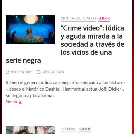
PRESENTA
PRIMERA
OBRA
CHILENA
CRÍTICAS DE TEATRO
SLIDER
CON
“Crime video”: lúdica
ELENCO
TRANSGÉNERO
y aguda mirada a la
Y
sociedad a través de
NO
BINARIO
los vicios de una
serie negra
Marietta Santi
Julio 20, 2023
Si bien el género policíaco siempre ha seducido a los lectores
– desde el histórico Dashiell Hammett al actual Joël Dicker-,
su llegada a plataformas…
“Crime
Ver más
video”:
lúdica
y
aguda
mirada
RESEÑAS
SLIDER
a