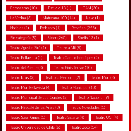
Entrevistas
(10)
Estudio 13
(1)
GAM
(30)
La Vitrina
(3)
Matucana 100
(14)
Nave
(1)
Noticias
(1)
Podcasts
(1)
Reseñas
(258)
Sin categoría
(5)
Slider
(260)
Studio 13
(1)
Teatro Agustín Siré
(1)
Teatro a Mil
(8)
Teatro Bellavista
(1)
Teatro Camilo Henríquez
(2)
Teatro del Puente
(3)
Teatro Finis Terrae
(10)
Teatro Ictus
(3)
Teatro la Memoria
(2)
Teatro Mori
(3)
Teatro Mori Bellavista
(4)
Teatro Municipal
(10)
Teatro Municipal de Las Condes
(5)
Teatro Nacional
(9)
Teatro Nescafé de las Artes
(3)
Teatro Novedades
(1)
Teatro Sasn Ginés
(1)
Teatro Sidarte
(4)
Teatro UC.
(4)
Teatro Universidad de Chile
(6)
Teatro Zoco
(14)