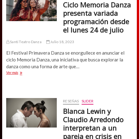
Ciclo Memoria Danza
la
sociedad
presenta variada
a
programación desde
través
de
el lunes 24 de julio
los
vicios
Santi Teatro Danza
Julio 18, 2023
de
una
El Festival Primavera Danza se enorgullece en anunciar el
serie
ciclo Memoria Danza, una iniciativa que busca explorar la
negra
danza como una forma de arte que…
Ciclo
Ver más
Memoria
Danza
presenta
variada
programación
RESEÑAS
SLIDER
desde
Blanca Lewin y
el
lunes
Claudio Arredondo
24
interpretan a un
de
julio
pareja en crisis en