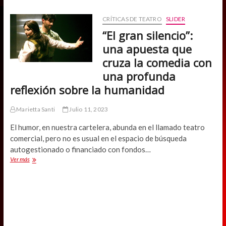
Parra
estrena
CRÍTICAS DE TEATRO
SLIDER
su
“El gran silencio”:
obra
número
una apuesta que
100
cruza la comedia con
en
clave
una profunda
detectivesca
reflexión sobre la humanidad
Marietta Santi
Julio 11, 2023
El humor, en nuestra cartelera, abunda en el llamado teatro
comercial, pero no es usual en el espacio de búsqueda
autogestionado o financiado con fondos…
“El
Ver más
gran
silencio”:
una
apuesta
que
cruza
la