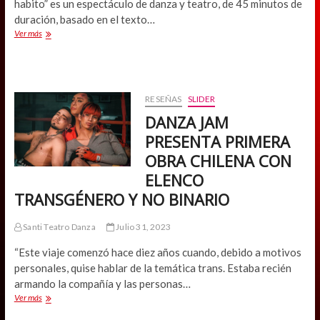
habito” es un espectáculo de danza y teatro, de 45 minutos de
duración, basado en el texto…
Italo
Ver más
Tai
relee
a
Jorge
Teillier
RESEÑAS
SLIDER
en
DANZA JAM
clave
de
PRESENTA PRIMERA
danza
OBRA CHILENA CON
ELENCO
TRANSGÉNERO Y NO BINARIO
Santi Teatro Danza
Julio 31, 2023
“Este viaje comenzó hace diez años cuando, debido a motivos
personales, quise hablar de la temática trans. Estaba recién
armando la compañía y las personas…
DANZA
Ver más
JAM