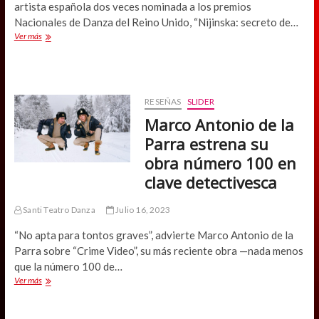
artista española dos veces nominada a los premios
Nacionales de Danza del Reino Unido, “Nijinska: secreto de…
Ballet
Ver más
de
Santiago
presenta
vida
y
RESEÑAS
SLIDER
obra
Marco Antonio de la
de
Nijinska,
Parra estrena su
pionera
obra número 100 en
de
la
clave detectivesca
danza
actual
Santi Teatro Danza
Julio 16, 2023
“No apta para tontos graves”, advierte Marco Antonio de la
Parra sobre “Crime Video”, su más reciente obra —nada menos
que la número 100 de…
Marco
Ver más
Antonio
de
la