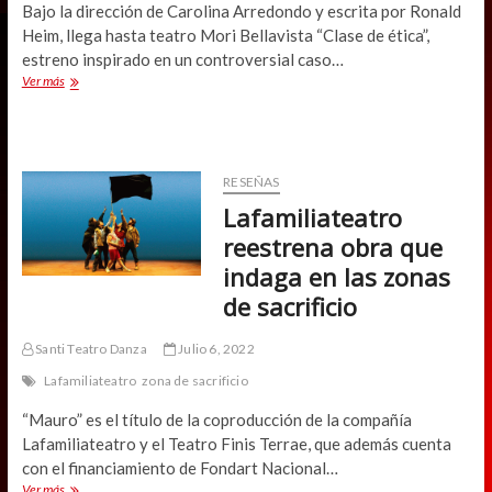
Bajo la dirección de Carolina Arredondo y escrita por Ronald
Heim, llega hasta teatro Mori Bellavista “Clase de ética”,
estreno inspirado en un controversial caso…
Carolina
Ver más
Arredondo
dirige
“Clase
de
ética”
RESEÑAS
Lafamiliateatro
reestrena obra que
indaga en las zonas
de sacrificio
Santi Teatro Danza
Julio 6, 2022
Lafamiliateatro
zona de sacrificio
“Mauro” es el título de la coproducción de la compañía
Lafamiliateatro y el Teatro Finis Terrae, que además cuenta
con el financiamiento de Fondart Nacional…
Lafamiliateatro
Ver más