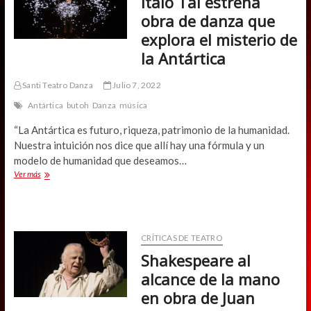
Italo Tai estrena
pone
en
obra de danza que
jaque
explora el misterio de
la
conducta
la Antártica
individual
Santi Teatro Danza
Julio 7, 2022
Antártica
butoh
Danza
música
“La Antártica es futuro, riqueza, patrimonio de la humanidad.
Nuestra intuición nos dice que allí hay una fórmula y un
modelo de humanidad que deseamos…
Italo
Ver más
Tai
estrena
obra
de
danza
CRÍTICAS DE TEATRO
que
Shakespeare al
explora
el
alcance de la mano
misterio
en obra de Juan
de
la