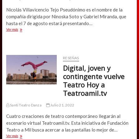
Nicolás Villavicencio Tejo Pseudónimo es el nombre de la
compañía dirigida por Ninoska Soto y Gabriel Miranda, que
hasta el 7 de agosto estará presentando…
“Catársis
Ver más
Inmersiva”:
El
regreso
de
la
RESEÑAS
puesta
Digital, joven y
en
escena
contingente vuelve
Teatro Hoy a
Teatroamil.tv
Santi Teatro Danza
Julio 21, 2022
Cuatro creaciones de teatro contemporáneo llegarán al
escenario virtual Teatroamil.tv. Esta iniciativa de Fundación
Teatro a Mil busca acercar a las pantallas lo mejor de…
Digital,
Ver más