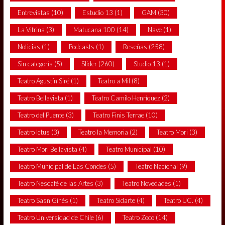
Entrevistas
(10)
Estudio 13
(1)
GAM
(30)
La Vitrina
(3)
Matucana 100
(14)
Nave
(1)
Noticias
(1)
Podcasts
(1)
Reseñas
(258)
Sin categoría
(5)
Slider
(260)
Studio 13
(1)
Teatro Agustín Siré
(1)
Teatro a Mil
(8)
Teatro Bellavista
(1)
Teatro Camilo Henríquez
(2)
Teatro del Puente
(3)
Teatro Finis Terrae
(10)
Teatro Ictus
(3)
Teatro la Memoria
(2)
Teatro Mori
(3)
Teatro Mori Bellavista
(4)
Teatro Municipal
(10)
Teatro Municipal de Las Condes
(5)
Teatro Nacional
(9)
Teatro Nescafé de las Artes
(3)
Teatro Novedades
(1)
Teatro Sasn Ginés
(1)
Teatro Sidarte
(4)
Teatro UC.
(4)
Teatro Universidad de Chile
(6)
Teatro Zoco
(14)