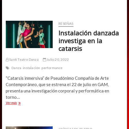
joven
y
contingente
vuelve
Teatro
RESEÑAS
Hoy
Instalación danzada
a
Teatroamil.tv
investiga en la
catarsis
Santi Teatro Danza
Julio 20, 2022
Danza
instalación
performance
“Catarsis inmersiva” de Pseudónimo Compañía de Arte
Contemporáneo, que se estrena el 22 de julio en GAM,
presenta una investigación corporal y performática en
torno…
Instalación
Ver más
danzada
investiga
en
la
catarsis