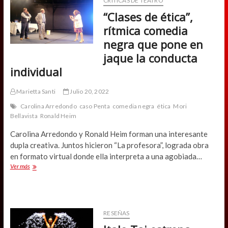
CRÍTICAS DE TEATRO
“Clases de ética”,
rítmica comedia
negra que pone en
jaque la conducta
individual
Marietta Santi
Julio 20, 2022
Carolina Arredondo
caso Penta
comedia negra
ética
Mori
Bellavista
Ronald Heim
Carolina Arredondo y Ronald Heim forman una interesante
dupla creativa. Juntos hicieron “La profesora”, lograda obra
en formato virtual donde ella interpreta a una agobiada…
“Clases
Ver más
de
ética”,
rítmica
comedia
negra
RESEÑAS
que