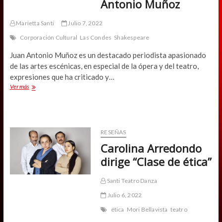
Antonio Muñoz
Antártica
Marietta Santi
Julio 7, 2022
Corporación Cultural
Las Condes
Shakespeare
Juan Antonio Muñoz es un destacado periodista apasionado
de las artes escénicas, en especial de la ópera y del teatro,
expresiones que ha criticado y…
Shakespeare
Ver más
al
alcance
de
la
mano
RESEÑAS
en
Carolina Arredondo
obra
de
dirige “Clase de ética”
Juan
Antonio
Santi Teatro Danza
Muñoz
Julio 6, 2022
ética
Mori Bellavista
teatro