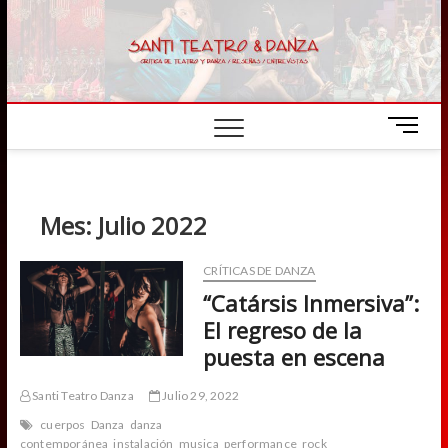
Skip
to
content
M
e
n
u
B
Mes:
Julio 2022
u
t
CRÍTICAS DE DANZA
t
“Catársis Inmersiva”:
o
n
El regreso de la
puesta en escena
Santi Teatro Danza
Julio 29, 2022
cuerpos
Danza
danza
contemporánea
instalación
musica
performance
rock