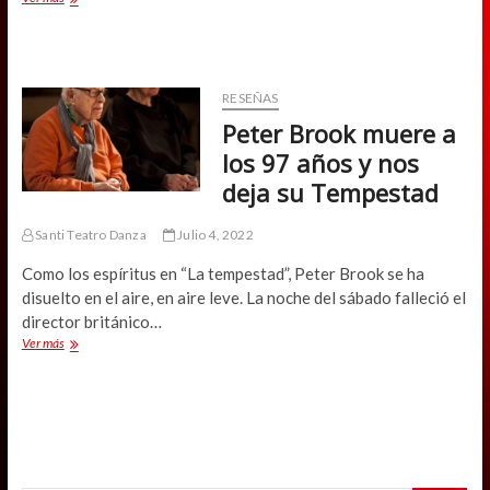
reestrena
obra
que
indaga
en
RESEÑAS
las
Peter Brook muere a
zonas
de
los 97 años y nos
sacrificio
deja su Tempestad
Santi Teatro Danza
Julio 4, 2022
Como los espíritus en “La tempestad”, Peter Brook se ha
disuelto en el aire, en aire leve. La noche del sábado falleció el
director británico…
Peter
Ver más
Brook
muere
a
los
97
años
y