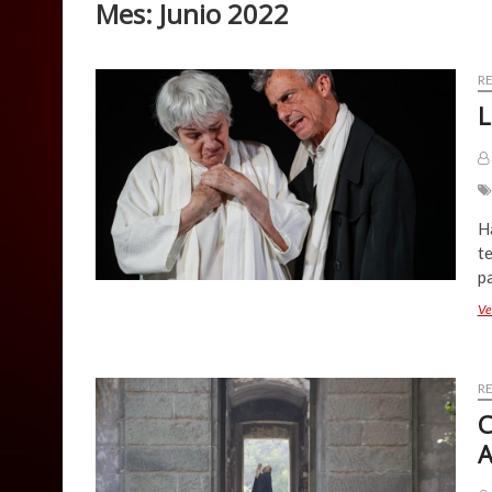
Mes:
Junio 2022
R
L
Ha
t
p
Ve
R
C
A