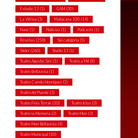
Estudio 13
(1)
GAM
(30)
La Vitrina
(3)
Matucana 100
(14)
Nave
(1)
Noticias
(1)
Podcasts
(1)
Reseñas
(258)
Sin categoría
(5)
Slider
(260)
Studio 13
(1)
Teatro Agustín Siré
(1)
Teatro a Mil
(8)
Teatro Bellavista
(1)
Teatro Camilo Henríquez
(2)
Teatro del Puente
(3)
Teatro Finis Terrae
(10)
Teatro Ictus
(3)
Teatro la Memoria
(2)
Teatro Mori
(3)
Teatro Mori Bellavista
(4)
Teatro Municipal
(10)