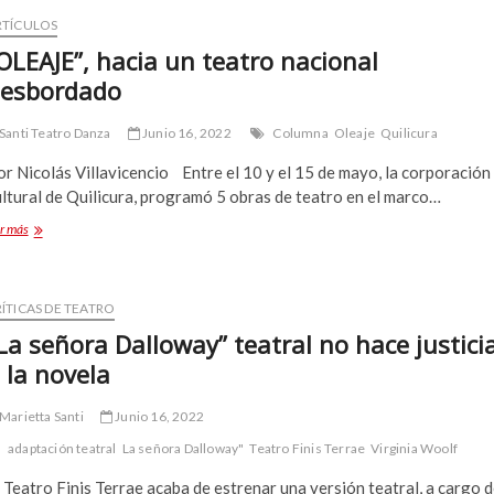
RTÍCULOS
OLEAJE”, hacia un teatro nacional
esbordado
Santi Teatro Danza
Junio 16, 2022
Columna
Oleaje
Quilicura
r Nicolás Villavicencio Entre el 10 y el 15 de mayo, la corporación
ltural de Quilicura, programó 5 obras de teatro en el marco…
“OLEAJE”,
r más
hacia
un
teatro
nacional
ÍTICAS DE TEATRO
desbordado
La señora Dalloway” teatral no hace justici
 la novela
Marietta Santi
Junio 16, 2022
adaptación teatral
La señora Dalloway"
Teatro Finis Terrae
Virginia Woolf
 Teatro Finis Terrae acaba de estrenar una versión teatral, a cargo 