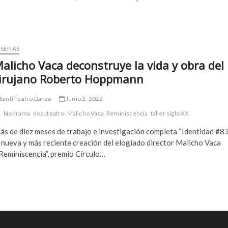
ESEÑAS
alicho Vaca deconstruye la vida y obra del
irujano Roberto Hoppmann
Santi Teatro Danza
Junio 2, 2022
biodrama
docuteatro
Malicho Vaca
Reminiscencia
taller siglo XX
s de diez meses de trabajo e investigación completa “Identidad #83
 nueva y más reciente creación del elogiado director Malicho Vaca
Reminiscencia”, premio Círculo…