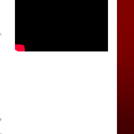
,
e
…