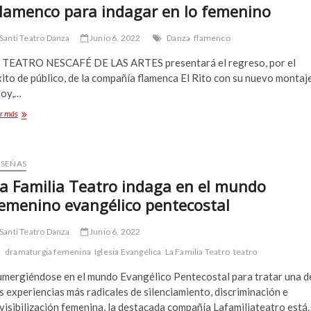
lamenco para indagar en lo femenino
Santi Teatro Danza
Junio 6, 2022
Danza
flamenco
l TEATRO NESCAFÉ DE LAS ARTES presentará el regreso, por el
ito de público, de la compañía flamenca El Rito con su nuevo montaje
Soy,…
Flamenco
r más
para
indagar
en
lo
ESEÑAS
femenino
a Familia Teatro indaga en el mundo
emenino evangélico pentecostal
Santi Teatro Danza
Junio 6, 2022
dramaturgia femenina
Iglesia Evangélica
La Familia Teatro
teatro
umergiéndose en el mundo Evangélico Pentecostal para tratar una d
s experiencias más radicales de silenciamiento, discriminación e
visibilización femenina, la destacada compañía Lafamiliateatro está