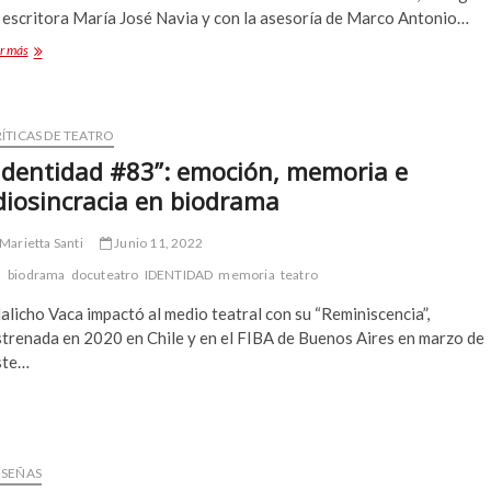
a escritora María José Navia y con la asesoría de Marco Antonio…
“La
r más
señora
Dalloway”
teatral
no
ÍTICAS DE TEATRO
hace
Identidad #83”: emoción, memoria e
justicia
a
diosincracia en biodrama
la
novela
Marietta Santi
Junio 11, 2022
biodrama
docuteatro
IDENTIDAD
memoria
teatro
licho Vaca impactó al medio teatral con su “Reminiscencia”,
strenada en 2020 en Chile y en el FIBA de Buenos Aires en marzo de
ste…
ESEÑAS