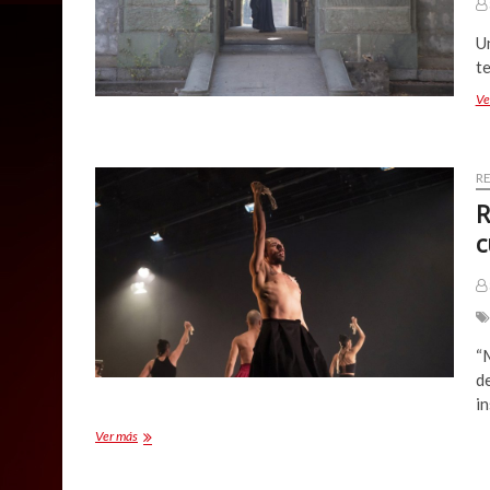
U
te
Ve
R
R
c
“M
d
in
Ricardo
Ver más
Curaqueo
cierra