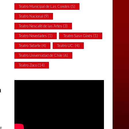
Teatro Municipal de Las Condes
(5)
Teatro Nacional
(9)
Teatro Nescafé de las Artes
(3)
Teatro Novedades
(1)
Teatro Sasn Ginés
(1)
Teatro Sidarte
(4)
Teatro UC.
(4)
Teatro Universidad de Chile
(6)
Teatro Zoco
(14)
a
de