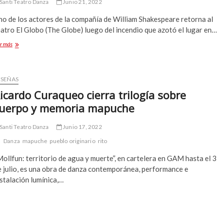
Santi Teatro Danza
Junio 21, 2022
no de los actores de la compañía de William Shakespeare retorna al
atro El Globo (The Globe) luego del incendio que azotó el lugar en…
Contemporáneo
r más
montaje
para
texto
de
ESEÑAS
Juan
icardo Curaqueo cierra trilogía sobre
Antonio
uerpo y memoria mapuche
Muñoz
Santi Teatro Danza
Junio 17, 2022
Danza
mapuche
pueblo originario
rito
ollfun: territorio de agua y muerte”, en cartelera en GAM hasta el 3
e julio, es una obra de danza contemporánea, performance e
stalación lumínica,…