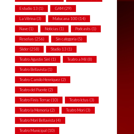
Estudio 13
(1)
GAM
(29)
La Vitrina
(3)
Matucana 100
(14)
Nave
(1)
Noticias
(1)
Podcasts
(1)
Reseñas
(256)
Sin categoría
(5)
Slider
(258)
Studio 13
(1)
Teatro Agustín Siré
(1)
Teatro a Mil
(8)
Teatro Bellavista
(1)
Teatro Camilo Henríquez
(2)
Teatro del Puente
(2)
Teatro Finis Terrae
(10)
Teatro Ictus
(3)
Teatro la Memoria
(2)
Teatro Mori
(3)
Teatro Mori Bellavista
(4)
Teatro Municipal
(10)