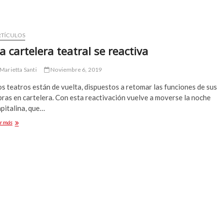
RTÍCULOS
a cartelera teatral se reactiva
Marietta Santi
Noviembre 6, 2019
s teatros están de vuelta, dispuestos a retomar las funciones de sus
ras en cartelera. Con esta reactivación vuelve a moverse la noche
pitalina, que…
La
r más
cartelera
teatral
se
reactiva