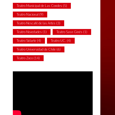
Teatro Municipal de Las Condes
(5)
Teatro Nacional
(9)
Teatro Nescafé de las Artes
(3)
Teatro Novedades
(1)
Teatro Sasn Ginés
(1)
Teatro Sidarte
(4)
Teatro UC.
(4)
Teatro Universidad de Chile
(6)
Teatro Zoco
(14)