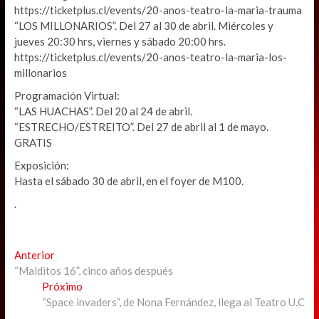
https://ticketplus.cl/events/20-anos-teatro-la-maria-trauma
“LOS MILLONARIOS”. Del 27 al 30 de abril. Miércoles y
jueves 20:30 hrs, viernes y sábado 20:00 hrs.
https://ticketplus.cl/events/20-anos-teatro-la-maria-los-
millonarios
Programación Virtual:
“LAS HUACHAS”. Del 20 al 24 de abril.
“ESTRECHO/ESTREITO”. Del 27 de abril al 1 de mayo.
GRATIS
Exposición:
Hasta el sábado 30 de abril, en el foyer de M100.
.
Navegación
Previous
Anterior
post:
“Malditos 16”, cinco años después
de
Next
Próximo
entradas
post:
“Space invaders”, de Nona Fernández, llega al Teatro U.C