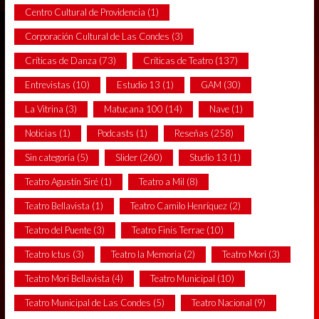
Centro Cultural de Providencia
(1)
Corporación Cultural de Las Condes
(3)
Críticas de Danza
(73)
Críticas de Teatro
(137)
Entrevistas
(10)
Estudio 13
(1)
GAM
(30)
La Vitrina
(3)
Matucana 100
(14)
Nave
(1)
Noticias
(1)
Podcasts
(1)
Reseñas
(258)
Sin categoría
(5)
Slider
(260)
Studio 13
(1)
Teatro Agustín Siré
(1)
Teatro a Mil
(8)
Teatro Bellavista
(1)
Teatro Camilo Henríquez
(2)
Teatro del Puente
(3)
Teatro Finis Terrae
(10)
Teatro Ictus
(3)
Teatro la Memoria
(2)
Teatro Mori
(3)
Teatro Mori Bellavista
(4)
Teatro Municipal
(10)
Teatro Municipal de Las Condes
(5)
Teatro Nacional
(9)