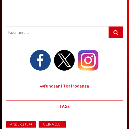
Search
…
@fundsantiteatrodanza
TAGS
Artículos
(34)
CEINA
(10)