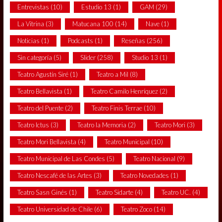
Entrevistas
(10)
Estudio 13
(1)
GAM
(29)
La Vitrina
(3)
Matucana 100
(14)
Nave
(1)
Noticias
(1)
Podcasts
(1)
Reseñas
(256)
Sin categoría
(5)
Slider
(258)
Studio 13
(1)
Teatro Agustín Siré
(1)
Teatro a Mil
(8)
Teatro Bellavista
(1)
Teatro Camilo Henríquez
(2)
Teatro del Puente
(2)
Teatro Finis Terrae
(10)
Teatro Ictus
(3)
Teatro la Memoria
(2)
Teatro Mori
(3)
Teatro Mori Bellavista
(4)
Teatro Municipal
(10)
Teatro Municipal de Las Condes
(5)
Teatro Nacional
(9)
Teatro Nescafé de las Artes
(3)
Teatro Novedades
(1)
Teatro Sasn Ginés
(1)
Teatro Sidarte
(4)
Teatro UC.
(4)
Teatro Universidad de Chile
(6)
Teatro Zoco
(14)