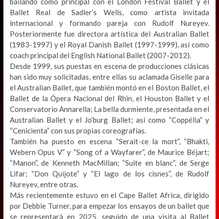
bailando como principal con el London Festival Ballet y el
Ballet Real de Sadler’s Wells, como artista invitada
internacional y formando pareja con Rudolf Nureyev.
Posteriormente fue directora artística del Australian Ballet
(1983-1997) y el Royal Danish Ballet (1997-1999), así como
coach principal del English National Ballet (2007-2012).
Desde 1999, sus puestas en escena de producciones clásicas
han sido muy solicitadas, entre ellas su aclamada Giselle para
el Australian Ballet, que también montó en el Boston Ballet, el
Ballet de la Ópera Nacional del Rhin, el Houston Ballet y el
Conservatorio Annarella; La bella durmiente, presentada en el
Australian Ballet y el Jo’burg Ballet; así como “Coppélia” y
“Cenicienta” con sus propias coreografías.
También ha puesto en escena “Serait-ce la mort”, “Bhakti,
Webern Opus V” y “Song of a Wayfarer”, de Maurice Béjart;
“Manon”, de Kenneth MacMillan; “Suite en blanc”, de Serge
Lifar; “Don Quijote” y “El lago de los cisnes”, de Rudolf
Nureyev, entre otras.
Más recientemente estuvo en el Cape Ballet Africa, dirigido
por Debbie Turner, para empezar los ensayos de un ballet que
se representará en 2025, seguido de una visita al Ballet