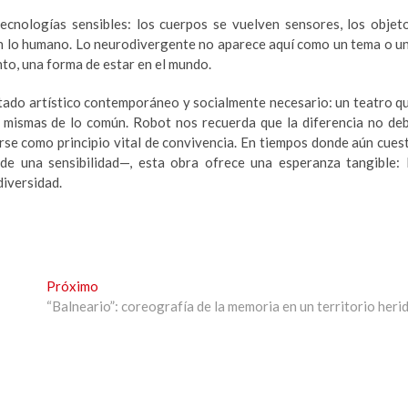
ecnologías sensibles: los cuerpos se vuelven sensores, los objet
n lo humano. Lo neurodivergente no aparece aquí como un tema o u
nto, una forma de estar en el mundo.
ltado artístico contemporáneo y socialmente necesario: un teatro q
nes mismas de lo común. Robot nos recuerda que la diferencia no de
rse como principio vital de convivencia. En tiempos donde aún cues
de una sensibilidad—, esta obra ofrece una esperanza tangible: 
diversidad.
Next
Próximo
post:
“Balneario”: coreografía de la memoria en un territorio heri