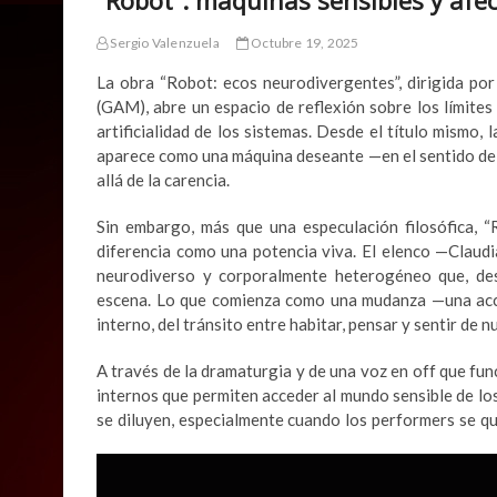
Sergio Valenzuela
Octubre 19, 2025
La obra “Robot: ecos neurodivergentes”, dirigida por
(GAM), abre un espacio de reflexión sobre los límites
artificialidad de los sistemas. Desde el título mismo, 
aparece como una máquina deseante —en el sentido del
allá de la carencia.
Sin embargo, más que una especulación filosófica, “
diferencia como una potencia viva. El elenco —Claud
neurodiverso y corporalmente heterogéneo que, desd
escena. Lo que comienza como una mudanza —una acci
interno, del tránsito entre habitar, pensar y sentir de 
A través de la dramaturgia y de una voz en off que f
internos que permiten acceder al mundo sensible de los
se diluyen, especialmente cuando los performers se q