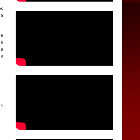
os
na
ue
be
ta
la
do