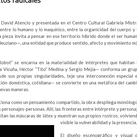
 David Atencio y presentada en el Centro Cultural Gabriela Mistr
 entre lo humano y lo maquínico, entre la organicidad del cuerpo y 
la pieza invita a pensar en ese territorio híbrido donde el ser huma
euziano—, una entidad que produce sentido, afecto y movimiento m
Robot” se encarna en la materialidad de intérpretes que habitan 
ia Vicuña, Héctor “Tito” Medina y Sergio Mejía— conforma un gru
e sus propias singularidades, teje una interconexión especial 
ón doméstica, cotidiana— se convierte en una metáfora del camb
nuevas maneras.
unciona como un pensamiento compartido, la obra despliega monólog
 personajes-personas. Allí, las fronteras entre intérprete y persona
uitan las máscaras de látex y muestran sus
propios rostros, volvien
visible la vulnerabilidad y la presencia.
El diseño escenográfico y visual 