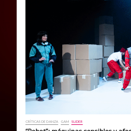
CRÍTICAS DE DANZA
GAM
SLIDER
“Robot”: máquinas sensibles y afec