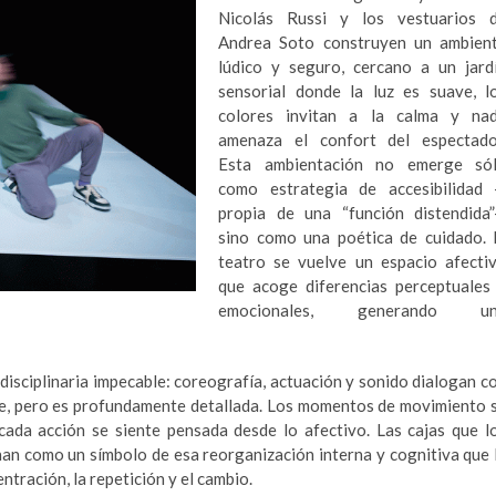
Nicolás Russi y los vestuarios 
Andrea Soto construyen un ambien
lúdico y seguro, cercano a un jard
sensorial donde la luz es suave, l
colores invitan a la calma y na
amenaza el confort del espectado
Esta ambientación no emerge só
como estrategia de accesibilidad
propia de una “función distendida
sino como una poética de cuidado. 
teatro se vuelve un espacio afecti
que acoge diferencias perceptuales
emocionales, generando un
disciplinaria impecable: coreografía, actuación y sonido dialogan c
le, pero es profundamente detallada. Los momentos de movimiento 
cada acción se siente pensada desde lo afectivo. Las cajas que l
an como un símbolo de esa reorganización interna y cognitiva que 
ntración, la repetición y el cambio.