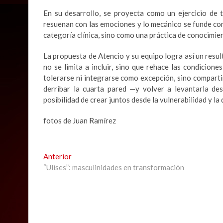
En su desarrollo, se proyecta como un ejercicio de t
resuenan con las emociones y lo mecánico se funde co
categoría clínica, sino como una práctica de conocimie
La propuesta de Atencio y su equipo logra así un resu
no se limita a incluir, sino que rehace las condicio
tolerarse ni integrarse como excepción, sino comparti
derribar la cuarta pared —y volver a levantarla des
posibilidad de crear juntos desde la vulnerabilidad y la 
fotos de Juan Ramírez
Navegación
Previous
Anterior
post:
“Ulises”: masculinidades en transformación
de
entradas