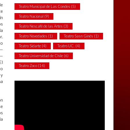
de
Teatro Municipal de Las Condes
(5)
te
Teatro Nacional
(9)
ín
os
Teatro Nescafé de las Artes
(3)
da
Teatro Novedades
(1)
Teatro Sasn Ginés
(1)
r.
lo
Teatro Sidarte
(4)
Teatro UC.
(4)
 —
”—
Teatro Universidad de Chile
(6)
El
Teatro Zoco
(14)
vo
 y
a
on
se
os
la