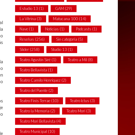
Estudio 13
(1)
GAM
(29)
La Vitrina
(3)
Matucana 100
(14)
al
la
Nave
(1)
Noticias
(1)
Podcasts
(1)
no
Reseñas
(256)
Sin categoría
(5)
ás
Slider
(258)
Studio 13
(1)
Teatro Agustín Siré
(1)
Teatro a Mil
(8)
la
po
Teatro Bellavista
(1)
en
Teatro Camilo Henríquez
(2)
io
Teatro del Puente
(2)
os
Teatro Finis Terrae
(10)
Teatro Ictus
(3)
je
Teatro la Memoria
(2)
Teatro Mori
(3)
do
Teatro Mori Bellavista
(4)
Teatro Municipal
(10)
de