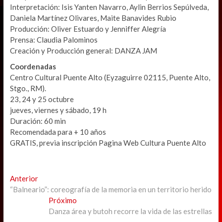
Interpretación: Isis Yanten Navarro, Aylin Berrios Sepúlveda,
Daniela Martínez Olivares, Maite Banavides Rubio
Producción: Oliver Estuardo y Jenniffer Alegría
Prensa: Claudia Palominos
Creación y Producción general: DANZA JAM
Coordenadas
Centro Cultural Puente Alto (Eyzaguirre 02115, Puente Alto,
Stgo., RM).
23, 24 y 25 octubre
jueves, viernes y sábado, 19 h
Duración: 60 min
Recomendada para + 10 años
GRATIS, previa inscripción Pagina Web Cultura Puente Alto
Navegación
Previous
Anterior
post:
“Balneario”: coreografía de la memoria en un territorio herido
de
Next
Próximo
entradas
post:
Danza área y butoh recorre la vida de las estrellas