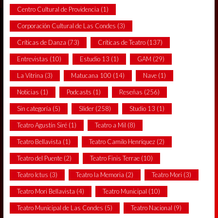
Centro Cultural de Providencia
(1)
Corporación Cultural de Las Condes
(3)
Críticas de Danza
(73)
Críticas de Teatro
(137)
Entrevistas
(10)
Estudio 13
(1)
GAM
(29)
La Vitrina
(3)
Matucana 100
(14)
Nave
(1)
Noticias
(1)
Podcasts
(1)
Reseñas
(256)
Sin categoría
(5)
Slider
(258)
Studio 13
(1)
Teatro Agustín Siré
(1)
Teatro a Mil
(8)
Teatro Bellavista
(1)
Teatro Camilo Henríquez
(2)
Teatro del Puente
(2)
Teatro Finis Terrae
(10)
Teatro Ictus
(3)
Teatro la Memoria
(2)
Teatro Mori
(3)
Teatro Mori Bellavista
(4)
Teatro Municipal
(10)
Teatro Municipal de Las Condes
(5)
Teatro Nacional
(9)