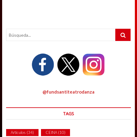
Search
…
@fundsantiteatrodanza
TAGS
Artículos
(34)
CEINA
(10)