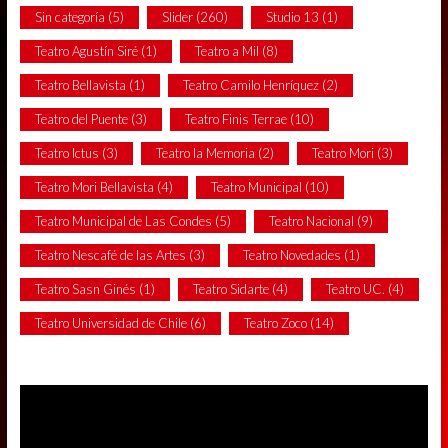
Sin categoría
(5)
Slider
(260)
Studio 13
(1)
Teatro Agustín Siré
(1)
Teatro a Mil
(8)
Teatro Bellavista
(1)
Teatro Camilo Henríquez
(2)
Teatro del Puente
(3)
Teatro Finis Terrae
(10)
Teatro Ictus
(3)
Teatro la Memoria
(2)
Teatro Mori
(3)
Teatro Mori Bellavista
(4)
Teatro Municipal
(10)
Teatro Municipal de Las Condes
(5)
Teatro Nacional
(9)
Teatro Nescafé de las Artes
(3)
Teatro Novedades
(1)
Teatro Sasn Ginés
(1)
Teatro Sidarte
(4)
Teatro UC.
(4)
Teatro Universidad de Chile
(6)
Teatro Zoco
(14)