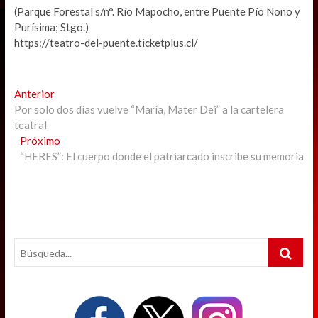
(Parque Forestal s/n°. Río Mapocho, entre Puente Pío Nono y
Purísima; Stgo.)
https://teatro-del-puente.ticketplus.cl/
Navegación
Previous
Anterior
post:
Por solo dos días vuelve “María, Mater Dei” a la cartelera
de
teatral
entradas
Next
Próximo
post:
“HERES”: El cuerpo donde el patriarcado inscribe su memoria
Search
…