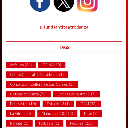
@fundsantiteatrodanza
TAGS
Artículos
(34)
CEINA
(10)
Centro Cultural de Providencia
(1)
Corporación Cultural de Las Condes
(3)
Críticas de Danza
(73)
Críticas de Teatro
(137)
Entrevistas
(10)
Estudio 13
(1)
GAM
(30)
La Vitrina
(3)
Matucana 100
(14)
Nave
(1)
Noticias
(1)
Podcasts
(1)
Reseñas
(258)