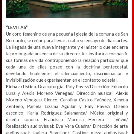
“LEVITAS”
Un coro femenino de una pequeña Iglesia de la comuna de San
Bernardo, se reúne para llevar a cabo su ensayo de día martes.
La llegada de una nueva integrante y el misterio que encierra
la prolongada ausencia de su director, les invitará a compartir
sus formas de vida, contraponiendo la relación particular que
cada una de ellas posee con la doctrina pentecostal,
develando finalmente, el silenciamiento, discriminación e
invisibilización que experimentan en el contexto eclesial.
Ficha artística.
Dramaturgia: Paly Pavez/Dirección: Eduardo
Luna y Alexis Moreno Venegas/ Dirección musical: Alexis
Moreno Venegas/ Elenco: Carolina Castro Faúndez, Ximena
Zenteno, Pamela Lizama Aguilar y Paly Pavez/ Diseño
escénico: Karla Rodríguez Salamanca/ Música original y
diseño sonoro: Francisco Moreira Herrera – Vñvm/
Realización audiovisual: Eva Vera Cuadra/ Dirección de arte
audiovisual: Javiera Severino/ Casting pieza audiovisual: