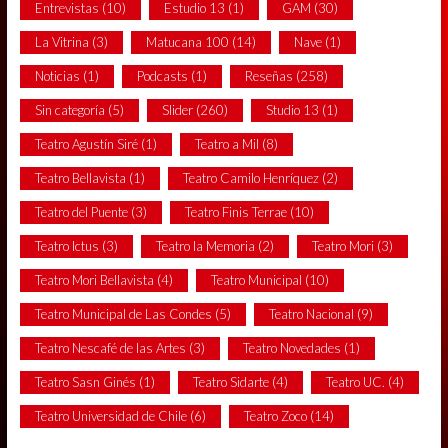
Entrevistas
(10)
Estudio 13
(1)
GAM
(30)
La Vitrina
(3)
Matucana 100
(14)
Nave
(1)
Noticias
(1)
Podcasts
(1)
Reseñas
(258)
Sin categoría
(5)
Slider
(260)
Studio 13
(1)
Teatro Agustín Siré
(1)
Teatro a Mil
(8)
Teatro Bellavista
(1)
Teatro Camilo Henríquez
(2)
Teatro del Puente
(3)
Teatro Finis Terrae
(10)
Teatro Ictus
(3)
Teatro la Memoria
(2)
Teatro Mori
(3)
Teatro Mori Bellavista
(4)
Teatro Municipal
(10)
Teatro Municipal de Las Condes
(5)
Teatro Nacional
(9)
Teatro Nescafé de las Artes
(3)
Teatro Novedades
(1)
Teatro Sasn Ginés
(1)
Teatro Sidarte
(4)
Teatro UC.
(4)
Teatro Universidad de Chile
(6)
Teatro Zoco
(14)