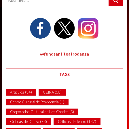
…
@fundsantiteatrodanza
TAGS
Artículos
(34)
CEINA
(10)
Centro Cultural de Providencia
(1)
Corporación Cultural de Las Condes
(3)
Críticas de Danza
(73)
Críticas de Teatro
(137)