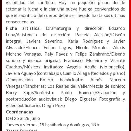
visibilidad del conflicto. Hoy, un pequeño grupo decide
retomar la lucha e iniciar una nueva huelga, convencidos de
que el sacrificio del cuerpo debe ser llevado hasta sus últimas
consecuencias.
Ficha artística.
Dramaturgia y dirección: Eduardo
Luna/Asistencia de dirección: Pamela Alarcón/Diseño
integral: Javiera Severino, Karla Rodríguez y Javier
Alvarado/Elenco: Felipe Lagos, Nicole Morales, Alexis
Moreno Venegas, Paly Pavez y Felipe Zambrano/Diseño
sonoro y música original: Francisco Moreira y Vicente
Cuadros/Músicos invitados: Angela Acuña (violoncello),
Javiera Aguayo (contrabajo), Camilo Aliaga (teclados y piano)
/Composición Bolero hambriento: Alexis Moreno
Venegas/Rancheras: Los Reales del Valle/Mezcla de sonido:
Barry Sage/Sonidista: Pablo Ramírez/Grabación y
postproducción audiovisual: Diego Elgueta/ Fotografía y
video publicitario: Diego Pezo
Coordenadas
Del 25 al 28 junio
Jueves y viernes, 19 h; sábados y domingos, 18 h