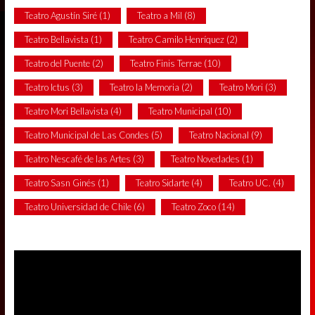
Teatro Agustín Siré
(1)
Teatro a Mil
(8)
Teatro Bellavista
(1)
Teatro Camilo Henríquez
(2)
Teatro del Puente
(2)
Teatro Finis Terrae
(10)
Teatro Ictus
(3)
Teatro la Memoria
(2)
Teatro Mori
(3)
Teatro Mori Bellavista
(4)
Teatro Municipal
(10)
Teatro Municipal de Las Condes
(5)
Teatro Nacional
(9)
Teatro Nescafé de las Artes
(3)
Teatro Novedades
(1)
Teatro Sasn Ginés
(1)
Teatro Sidarte
(4)
Teatro UC.
(4)
Teatro Universidad de Chile
(6)
Teatro Zoco
(14)