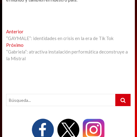
Navegación
Previous
Anterior
post:
“GAYMALE”: identidades en crisis en la era de Tik Tok
de
Next
Próximo
entradas
post:
“Gabriela”: atractiva instalación performática deconstruye a
la Mistral
Search
…