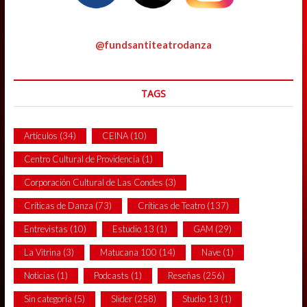
@fundsantiteatrodanza
TAGS
Artículos
(34)
CEINA
(10)
Centro Cultural de Providencia
(1)
Corporación Cultural de Las Condes
(3)
Críticas de Danza
(73)
Críticas de Teatro
(137)
Entrevistas
(10)
Estudio 13
(1)
GAM
(29)
La Vitrina
(3)
Matucana 100
(14)
Nave
(1)
Noticias
(1)
Podcasts
(1)
Reseñas
(256)
Sin categoría
(5)
Slider
(258)
Studio 13
(1)