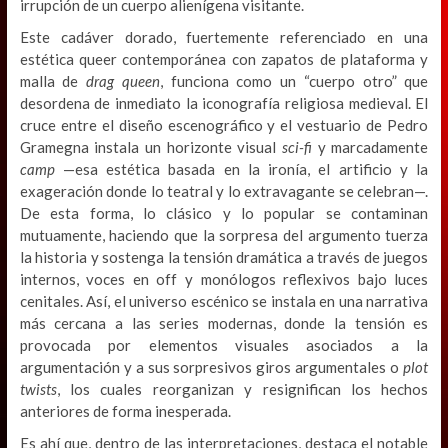
irrupción de un cuerpo alienígena visitante.
Este cadáver dorado, fuertemente referenciado en una
estética queer contemporánea con zapatos de plataforma y
malla de
drag queen
, funciona como un “cuerpo otro” que
desordena de inmediato la iconografía religiosa medieval. El
cruce entre el diseño escenográfico y el vestuario de Pedro
Gramegna instala un horizonte visual
sci-fi
y marcadamente
camp
—esa estética basada en la ironía, el artificio y la
exageración donde lo teatral y lo extravagante se celebran—.
De esta forma, lo clásico y lo popular se contaminan
mutuamente, haciendo que la sorpresa del argumento tuerza
la historia y sostenga la tensión dramática a través de juegos
internos, voces en off y monólogos reflexivos bajo luces
cenitales. Así, el universo escénico se instala en una narrativa
más cercana a las series modernas, donde la tensión es
provocada por elementos visuales asociados a la
argumentación y a sus sorpresivos giros argumentales o
plot
twists
, los cuales reorganizan y resignifican los hechos
anteriores de forma inesperada.
Es ahí que, dentro de las interpretaciones, destaca el notable