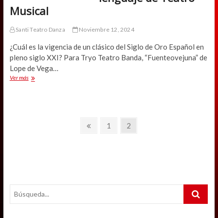
Musical
Santi Teatro Danza
Noviembre 12, 2024
¿Cuál es la vigencia de un clásico del Siglo de Oro Español en
pleno siglo XXI? Para Tryo Teatro Banda, “Fuenteovejuna” de
Lope de Vega…
Tryo
Ver más
Teatro
Banda
relee
“Fuenteovejuna”
Navegación
en
Previous
Page
Page
1
2
lenguaje
page
de
de
Teatro
entradas
Musical
Search
…