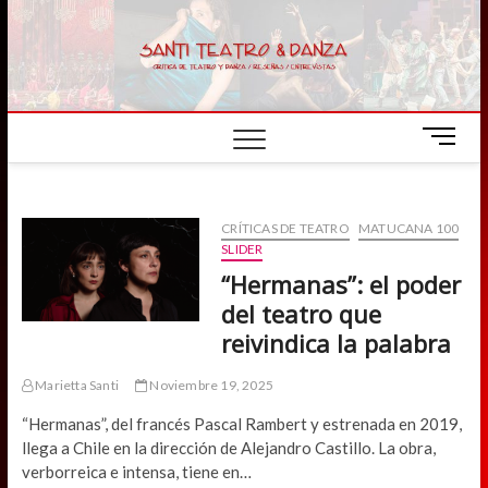
Skip
to
content
M
e
n
u
CRÍTICAS DE TEATRO
MATUCANA 100
B
SLIDER
u
“Hermanas”: el poder
t
t
del teatro que
o
reivindica la palabra
n
Marietta Santi
Noviembre 19, 2025
“Hermanas”, del francés Pascal Rambert y estrenada en 2019,
llega a Chile en la dirección de Alejandro Castillo. La obra,
verborreica e intensa, tiene en…