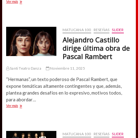
“Hermanas”:
Ver más
el
poder
del
teatro
que
MATUCANA 100
RESEÑAS
SLIDER
reivindica
Alejandro Castillo
la
palabra
dirige última obra de
Pascal Rambert
Santi Teatro Danza
Noviembre 11, 2025
“Hermanas”, un texto poderoso de Pascal Rambert, que
expone temáticas altamente contingentes y que, además,
plantea grandes desafíos en lo expresivo, motivos todos,
para abordar…
Alejandro
Ver más
Castillo
dirige
última
obra
de
MATUCANA 100
RESEÑAS
SLIDER