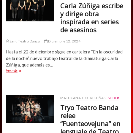
Pascal
Carla Zúñiga escribe
Rambert
y dirige obra
inspirada en series
de asesinos
Santi Teatro Danza
Diciembre 12, 2024
Hasta el 22 de diciembre sigue en cartelera “En la oscuridad
de la noche”, nuevo trabajo teatral de la dramaturga Carla
Zúñiga, que además es…
Carla
Ver más
Zúñiga
escribe
y
dirige
obra
MATUCANA 100
RESEÑAS
SLIDER
inspirada
Tryo Teatro Banda
en
series
relee
de
“Fuenteovejuna” en
asesinos
lenguaje de Teatro