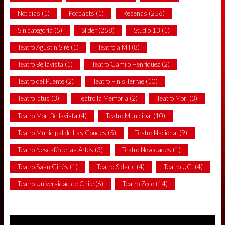
Noticias
(1)
Podcasts
(1)
Reseñas
(256)
Sin categoría
(5)
Slider
(258)
Studio 13
(1)
Teatro Agustín Siré
(1)
Teatro a Mil
(8)
Teatro Bellavista
(1)
Teatro Camilo Henríquez
(2)
Teatro del Puente
(2)
Teatro Finis Terrae
(10)
Teatro Ictus
(3)
Teatro la Memoria
(2)
Teatro Mori
(3)
Teatro Mori Bellavista
(4)
Teatro Municipal
(10)
Teatro Municipal de Las Condes
(5)
Teatro Nacional
(9)
Teatro Nescafé de las Artes
(3)
Teatro Novedades
(1)
Teatro Sasn Ginés
(1)
Teatro Sidarte
(4)
Teatro UC.
(4)
Teatro Universidad de Chile
(6)
Teatro Zoco
(14)