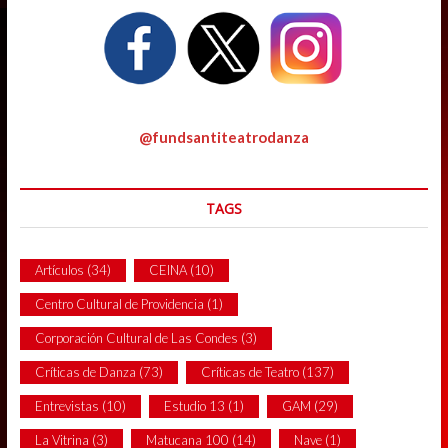
@fundsantiteatrodanza
TAGS
Artículos
(34)
CEINA
(10)
Centro Cultural de Providencia
(1)
Corporación Cultural de Las Condes
(3)
Críticas de Danza
(73)
Críticas de Teatro
(137)
Entrevistas
(10)
Estudio 13
(1)
GAM
(29)
La Vitrina
(3)
Matucana 100
(14)
Nave
(1)