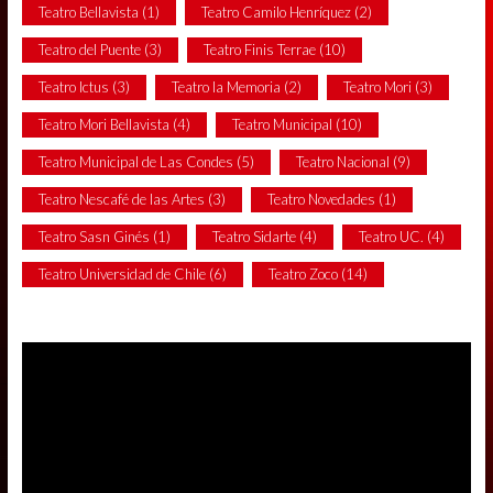
Teatro Bellavista
(1)
Teatro Camilo Henríquez
(2)
Teatro del Puente
(3)
Teatro Finis Terrae
(10)
Teatro Ictus
(3)
Teatro la Memoria
(2)
Teatro Mori
(3)
Teatro Mori Bellavista
(4)
Teatro Municipal
(10)
Teatro Municipal de Las Condes
(5)
Teatro Nacional
(9)
Teatro Nescafé de las Artes
(3)
Teatro Novedades
(1)
Teatro Sasn Ginés
(1)
Teatro Sidarte
(4)
Teatro UC.
(4)
Teatro Universidad de Chile
(6)
Teatro Zoco
(14)