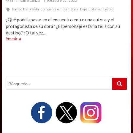
Santi Teatro Danza
Octubre 27, 2022
Barrio Bellavista
compañía emblemática
Espacio taller
teatro
¿Qué podría pasar en el encuentro entre una autora y el
protagonista de su obra? ¿El personaje estaría feliz con su
destino? ¿O tal vez…
Compañía
Ver más
La
Trompeta
vuelve
a
reunirse
en
“La
Search
felicidad
de
…
las
tórtolas”