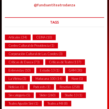
@fundsantiteatrodanza
TAGS
Artículos
(34)
CEINA
(10)
Centro Cultural de Providencia
(1)
Corporación Cultural de Las Condes
(3)
Críticas de Danza
(73)
Críticas de Teatro
(137)
Entrevistas
(10)
Estudio 13
(1)
GAM
(30)
La Vitrina
(3)
Matucana 100
(14)
Nave
(1)
Noticias
(1)
Podcasts
(1)
Reseñas
(258)
Sin categoría
(5)
Slider
(260)
Studio 13
(1)
Teatro Agustín Siré
(1)
Teatro a Mil
(8)