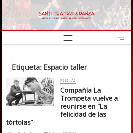
Skip
to
content
M
e
n
u
B
Etiqueta:
Espacio taller
u
t
RESEÑAS
t
Compañía La
o
n
Trompeta vuelve a
reunirse en “La
felicidad de las
tórtolas”