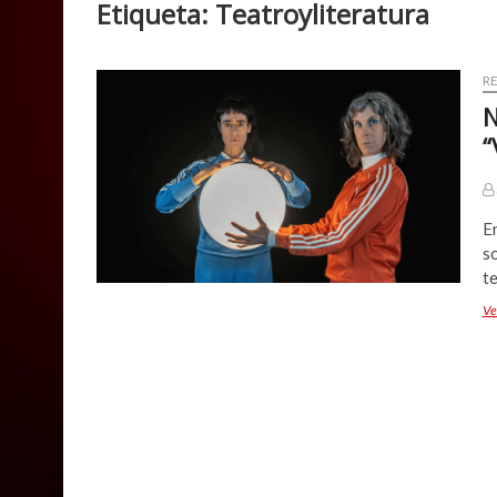
Etiqueta:
Teatroyliteratura
R
N
“
E
so
t
Ve