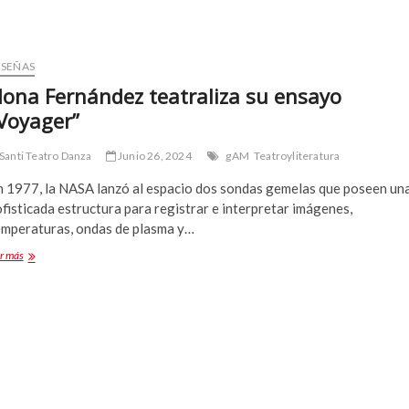
ESEÑAS
ona Fernández teatraliza su ensayo
Voyager”
Santi Teatro Danza
Junio 26, 2024
gAM
Teatroyliteratura
n 1977, la NASA lanzó al espacio dos sondas gemelas que poseen un
fisticada estructura para registrar e interpretar imágenes,
emperaturas, ondas de plasma y…
Nona
r más
Fernández
teatraliza
su
ensayo
“Voyager”