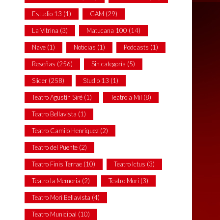
Estudio 13
(1)
GAM
(29)
La Vitrina
(3)
Matucana 100
(14)
Nave
(1)
Noticias
(1)
Podcasts
(1)
Reseñas
(256)
Sin categoría
(5)
Slider
(258)
Studio 13
(1)
Teatro Agustín Siré
(1)
Teatro a Mil
(8)
Teatro Bellavista
(1)
Teatro Camilo Henríquez
(2)
Teatro del Puente
(2)
Teatro Finis Terrae
(10)
Teatro Ictus
(3)
Teatro la Memoria
(2)
Teatro Mori
(3)
Teatro Mori Bellavista
(4)
Teatro Municipal
(10)