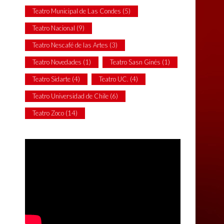
Teatro Municipal de Las Condes
(5)
Teatro Nacional
(9)
Teatro Nescafé de las Artes
(3)
Teatro Novedades
(1)
Teatro Sasn Ginés
(1)
Teatro Sidarte
(4)
Teatro UC.
(4)
Teatro Universidad de Chile
(6)
Teatro Zoco
(14)