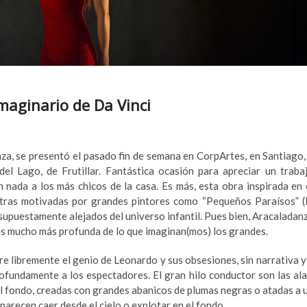
imaginario de Da Vinci
za, se presentó el pasado fin de semana en CorpArtes, en Santiago,
l Lago, de Frutillar. Fantástica ocasión para apreciar un traba
n nada a los más chicos de la casa. Es más, esta obra inspirada en 
otras motivadas por grandes pintores como “Pequeños Paraísos” (
supuestamente alejados del universo infantil. Pues bien, Aracaladan
s mucho más profunda de lo que imaginan(mos) los grandes.
re libremente el genio de Leonardo y sus obsesiones, sin narrativa y
fundamente a los espectadores. El gran hilo conductor son las ala
 fondo, creadas con grandes abanicos de plumas negras o atadas a 
parecen caer desde el cielo o explotar en el fondo.