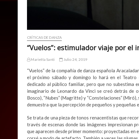
CRÍTICAS DE DANZA
“Vuelos”: estimulador viaje por el 
Marietta Santi
Julio 24, 2019
“Vuelos” de la compañía de danza española Aracaladan
el próximo sábado y domingo lo hará en el Teatro de
dedicado al público familiar, pero que no subestima e
imaginario de Leonardo da Vinci se creó detrás de 
Bosco), “Nubes” (Magritte) y “Constelaciones” (Miró), 
demuestra que la percepción de pequeños y pequeñas e
Se trata de una pieza de tonos renacentistas que recor
través de escenas donde las imágenes impresionan pro
que aparecen desde primer momento: proyectadas en el
corsé a modo de artefacto. También a veces las plumas 