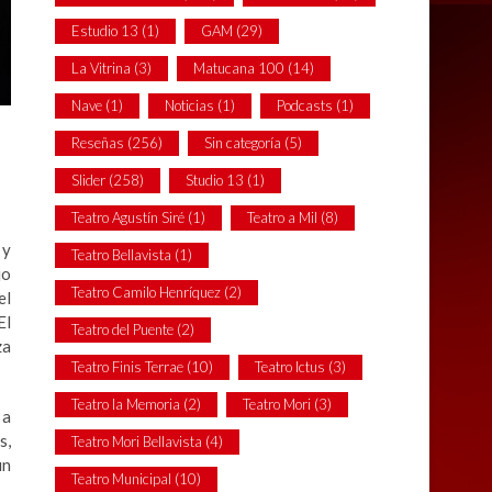
Estudio 13
(1)
GAM
(29)
La Vitrina
(3)
Matucana 100
(14)
Nave
(1)
Noticias
(1)
Podcasts
(1)
Reseñas
(256)
Sin categoría
(5)
Slider
(258)
Studio 13
(1)
Teatro Agustín Siré
(1)
Teatro a Mil
(8)
 y
Teatro Bellavista
(1)
jo
Teatro Camilo Henríquez
(2)
el
El
Teatro del Puente
(2)
za
Teatro Finis Terrae
(10)
Teatro Ictus
(3)
Teatro la Memoria
(2)
Teatro Mori
(3)
 a
s,
Teatro Mori Bellavista
(4)
un
Teatro Municipal
(10)