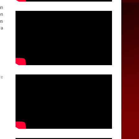
un
en
us
ra
re