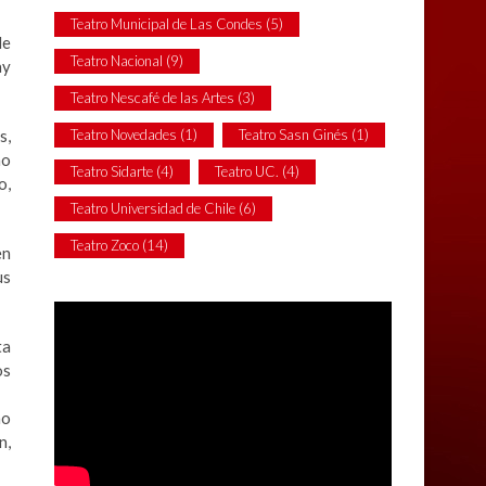
Teatro Municipal de Las Condes
(5)
de
Teatro Nacional
(9)
ay
Teatro Nescafé de las Artes
(3)
s,
Teatro Novedades
(1)
Teatro Sasn Ginés
(1)
no
Teatro Sidarte
(4)
Teatro UC.
(4)
o,
Teatro Universidad de Chile
(6)
Teatro Zoco
(14)
en
us
ta
os
no
n,