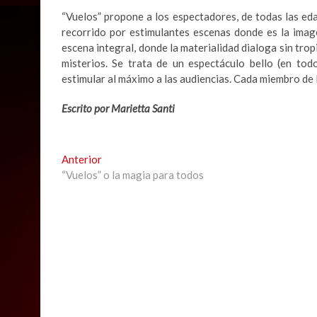
“Vuelos” propone a los espectadores, de todas las eda
recorrido por estimulantes escenas donde es la imag
escena integral, donde la materialidad dialoga sin trop
misterios. Se trata de un espectáculo bello (en todo
estimular al máximo a las audiencias. Cada miembro de la
Escrito por Marietta Santi
Navegación
Previous
Anterior
post:
“Vuelos” o la magia para todos
de
entradas