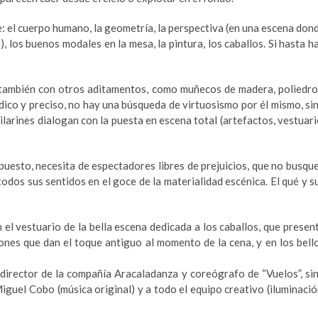
 el cuerpo humano, la geometría, la perspectiva (en una escena don
), los buenos modales en la mesa, la pintura, los caballos. Si hasta h
y también con otros aditamentos, como muñecos de madera, poliedro
dico y preciso, no hay una búsqueda de virtuosismo por él mismo, si
ilarines dialogan con la puesta en escena total (artefactos, vestuari
supuesto, necesita de espectadores libres de prejuicios, que no busqu
odos sus sentidos en el goce de la materialidad escénica. El qué y s
 el vestuario de la bella escena dedicada a los caballos, que presen
ones que dan el toque antiguo al momento de la cena, y en los bell
 director de la compañía Aracaladanza y coreógrafo de “Vuelos”, si
iguel Cobo (música original) y a todo el equipo creativo (iluminació