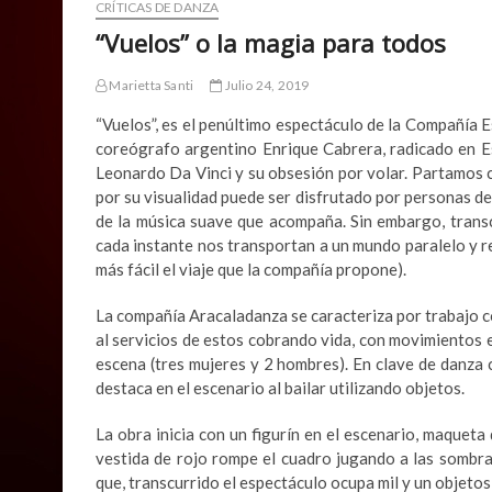
CRÍTICAS DE DANZA
“Vuelos” o la magia para todos
Marietta Santi
Julio 24, 2019
“Vuelos”, es el penúltimo espectáculo de la Compañía 
coreógrafo argentino Enrique Cabrera, radicado en Es
Leonardo Da Vinci y su obsesión por volar. Partamos c
por su visualidad puede ser disfrutado por personas de 
de la música suave que acompaña. Sin embargo, transc
cada instante nos transportan a un mundo paralelo y re
más fácil el viaje que la compañía propone).
La compañía Aracaladanza se caracteriza por trabajo c
al servicios de estos cobrando vida, con movimientos el
escena (tres mujeres y 2 hombres). En clave de danza
destaca en el escenario al bailar utilizando objetos.
La obra inicia con un figurín en el escenario, maquet
vestida de rojo rompe el cuadro jugando a las sombra
que, transcurrido el espectáculo ocupa mil y un objetos