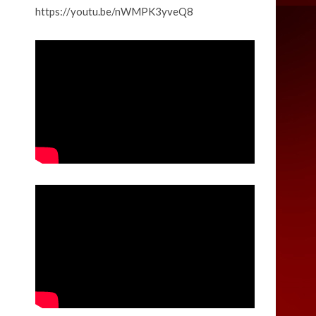
https://youtu.be/nWMPK3yveQ8