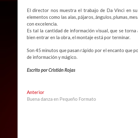
El director nos muestra el trabajo de Da Vinci en su
elementos como las alas, pájaros, ángulos, plumas, mesa
con excelencia.
Es tal la cantidad de información visual, que se tor
bien entrar en la obra, el montaje está por terminar.
Son 45 minutos que pasan rápido por el encanto que pose
de información y mágico.
Escrito por Cristián Rojas
Navegación
Previous
Anterior
post:
Buena danza en Pequeño Formato
de
entradas