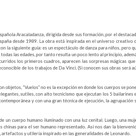
Española Aracaladanza, dirigida desde sus formación, por el destaca
paña desde 1989. La obra está inspirada en el universo creativo 
on la siguiente guía: es un espectáculo de danza para niños, pero q
todas las edades, por tanto resulta un poco lento al principio, adem
urridos los primeros cuadros, aparecen las sorpresas mágicas que
conocible de los trabajos de Da Vinci. (Si conocen sus obras será a
on objetos, “Vuelos” no es la excepción en donde los cuerpos se pon
egantes, sutiles, con alto tecnicismo que ejecutan los 5 bailarines 
 contemporánea y con una gran técnica de ejecución, la agrupación 
a de un cuerpo humano iluminado con una luz cenital. Luego, una muj
s chinas para el ser humano representado. Así nos dan la bienveni
, artefactos y utilería inspirado en las generalidades de Leonardo.