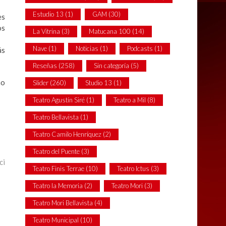
Estudio 13
(1)
GAM
(30)
es
os
La Vitrina
(3)
Matucana 100
(14)
Nave
(1)
Noticias
(1)
Podcasts
(1)
ás
Reseñas
(258)
Sin categoría
(5)
no
Slider
(260)
Studio 13
(1)
Teatro Agustín Siré
(1)
Teatro a Mil
(8)
Teatro Bellavista
(1)
Teatro Camilo Henríquez
(2)
Teatro del Puente
(3)
ci
Teatro Finis Terrae
(10)
Teatro Ictus
(3)
Teatro la Memoria
(2)
Teatro Mori
(3)
Teatro Mori Bellavista
(4)
Teatro Municipal
(10)