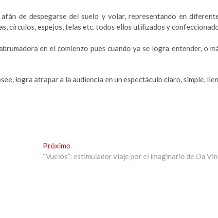
 afán de despegarse del suelo y volar, representando en diferent
s, círculos, espejos, telas etc. todos ellos utilizados y confeccionad
na abrumadora en el comienzo pues cuando ya se logra entender, o m
e, logra atrapar a la audiencia en un espectáculo claro, simple, lle
Next
Próximo
post:
“Vuelos”: estimulador viaje por el imaginario de Da Vin