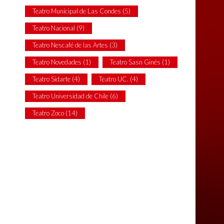
Teatro Municipal de Las Condes
(5)
Teatro Nacional
(9)
Teatro Nescafé de las Artes
(3)
Teatro Novedades
(1)
Teatro Sasn Ginés
(1)
Teatro Sidarte
(4)
Teatro UC.
(4)
Teatro Universidad de Chile
(6)
Teatro Zoco
(14)