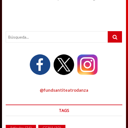
Search
…
@fundsantiteatrodanza
TAGS