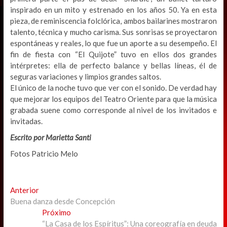
inspirado en un mito y estrenado en los años 50. Ya en esta
pieza, de reminiscencia folclórica, ambos bailarines mostraron
talento, técnica y mucho carisma. Sus sonrisas se proyectaron
espontáneas y reales, lo que fue un aporte a su desempeño. El
fin de fiesta con “El Quijote” tuvo en ellos dos grandes
intérpretes: ella de perfecto balance y bellas líneas, él de
seguras variaciones y limpios grandes saltos.
El único de la noche tuvo que ver con el sonido. De verdad hay
que mejorar los equipos del Teatro Oriente para que la música
grabada suene como corresponde al nivel de los invitados e
invitadas.
Escrito por Marietta Santi
Fotos Patricio Melo
Navegación
Previous
Anterior
post:
Buena danza desde Concepción
de
Next
Próximo
entradas
post:
“La Casa de los Espíritus”: Una coreografía en deuda