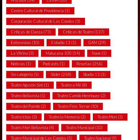
Artículos
(34)
CEINA
(10)
Centro Cultural de Providencia
(1)
Corporación Cultural de Las Condes
(3)
Críticas de Danza
(73)
Críticas de Teatro
(137)
Entrevistas
(10)
Estudio 13
(1)
GAM
(29)
La Vitrina
(3)
Matucana 100
(14)
Nave
(1)
Noticias
(1)
Podcasts
(1)
Reseñas
(256)
Sin categoría
(5)
Slider
(258)
Studio 13
(1)
Teatro Agustín Siré
(1)
Teatro a Mil
(8)
Teatro Bellavista
(1)
Teatro Camilo Henríquez
(2)
Teatro del Puente
(2)
Teatro Finis Terrae
(10)
Teatro Ictus
(3)
Teatro la Memoria
(2)
Teatro Mori
(3)
Teatro Mori Bellavista
(4)
Teatro Municipal
(10)
Teatro Municipal de Las Condes
(5)
Teatro Nacional
(9)