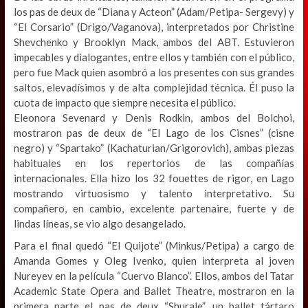
los pas de deux de “Diana y Acteon” (Adam/Petipa- Sergevy) y
“El Corsario” (Drigo/Vaganova), interpretados por Christine
Shevchenko y Brooklyn Mack, ambos del ABT. Estuvieron
impecables y dialogantes, entre ellos y también con el público,
pero fue Mack quien asombró a los presentes con sus grandes
saltos, elevadísimos y de alta complejidad técnica. Él puso la
cuota de impacto que siempre necesita el público.
Eleonora Sevenard y Denis Rodkin, ambos del Bolchoi,
mostraron pas de deux de “El Lago de los Cisnes” (cisne
negro) y “Spartako” (Kachaturian/Grigorovich), ambas piezas
habituales en los repertorios de las compañías
internacionales. Ella hizo los 32 fouettes de rigor, en Lago
mostrando virtuosismo y talento interpretativo. Su
compañero, en cambio, excelente partenaire, fuerte y de
lindas líneas, se vio algo desangelado.
Para el final quedó “El Quijote” (Minkus/Petipa) a cargo de
Amanda Gomes y Oleg Ivenko, quien interpreta al joven
Nureyev en la película “Cuervo Blanco”. Ellos, ambos del Tatar
Academic State Opera and Ballet Theatre, mostraron en la
primera parte el pas de deux “Shurale”, un ballet tártaro