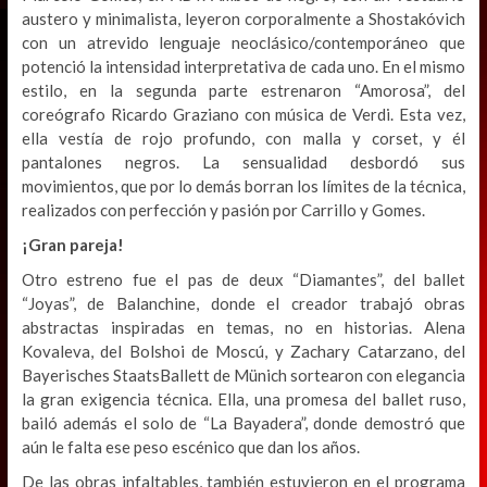
austero y minimalista, leyeron corporalmente a Shostakóvich
con un atrevido lenguaje neoclásico/contemporáneo que
potenció la intensidad interpretativa de cada uno. En el mismo
estilo, en la segunda parte estrenaron “Amorosa”, del
coreógrafo Ricardo Graziano con música de Verdi. Esta vez,
ella vestía de rojo profundo, con malla y corset, y él
pantalones negros. La sensualidad desbordó sus
movimientos, que por lo demás borran los límites de la técnica,
realizados con perfección y pasión por Carrillo y Gomes.
¡Gran pareja!
Otro estreno fue el pas de deux “Diamantes”, del ballet
“Joyas”, de Balanchine, donde el creador trabajó obras
abstractas inspiradas en temas, no en historias. Alena
Kovaleva, del Bolshoi de Moscú, y Zachary Catarzano, del
Bayerisches StaatsBallett de Münich sortearon con elegancia
la gran exigencia técnica. Ella, una promesa del ballet ruso,
bailó además el solo de “La Bayadera”, donde demostró que
aún le falta ese peso escénico que dan los años.
De las obras infaltables, también estuvieron en el programa