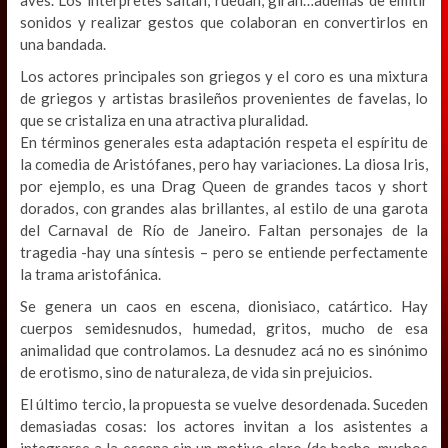
sonidos y realizar gestos que colaboran en convertirlos en
una bandada.
Los actores principales son griegos y el coro es una mixtura
de griegos y artistas brasileños provenientes de favelas, lo
que se cristaliza en una atractiva pluralidad.
En términos generales esta adaptación respeta el espíritu de
la comedia de Aristófanes, pero hay variaciones. La diosa Iris,
por ejemplo, es una Drag Queen de grandes tacos y short
dorados, con grandes alas brillantes, al estilo de una garota
del Carnaval de Río de Janeiro. Faltan personajes de la
tragedia -hay una síntesis – pero se entiende perfectamente
la trama aristofánica.
Se genera un caos en escena, dionisiaco, catártico. Hay
cuerpos semidesnudos, humedad, gritos, mucho de esa
animalidad que controlamos. La desnudez acá no es sinónimo
de erotismo, sino de naturaleza, de vida sin prejuicios.
El último tercio, la propuesta se vuelve desordenada. Suceden
demasiadas cosas: los actores invitan a los asistentes a
integrarse a la escena sin un motivo claro (de hecho, muchos