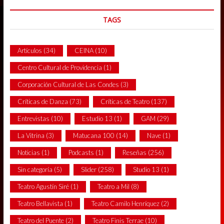
TAGS
Artículos
(34)
CEINA
(10)
Centro Cultural de Providencia
(1)
Corporación Cultural de Las Condes
(3)
Críticas de Danza
(73)
Críticas de Teatro
(137)
Entrevistas
(10)
Estudio 13
(1)
GAM
(29)
La Vitrina
(3)
Matucana 100
(14)
Nave
(1)
Noticias
(1)
Podcasts
(1)
Reseñas
(256)
Sin categoría
(5)
Slider
(258)
Studio 13
(1)
Teatro Agustín Siré
(1)
Teatro a Mil
(8)
Teatro Bellavista
(1)
Teatro Camilo Henríquez
(2)
Teatro del Puente
(2)
Teatro Finis Terrae
(10)