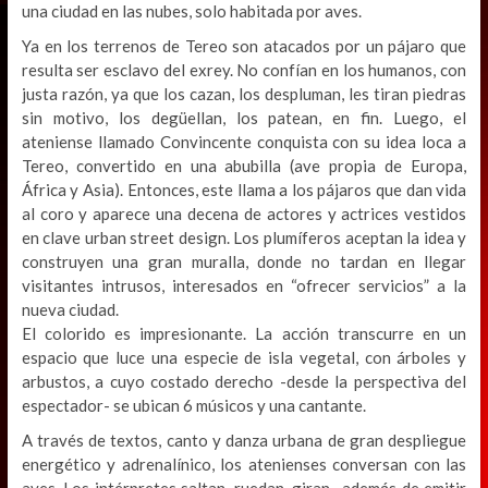
una ciudad en las nubes, solo habitada por aves.
Ya en los terrenos de Tereo son atacados por un pájaro que
resulta ser esclavo del exrey. No confían en los humanos, con
justa razón, ya que los cazan, los despluman, les tiran piedras
sin motivo, los degüellan, los patean, en fin. Luego, el
ateniense llamado Convincente conquista con su idea loca a
Tereo, convertido en una abubilla (ave propia de Europa,
África y Asia). Entonces, este llama a los pájaros que dan vida
al coro y aparece una decena de actores y actrices vestidos
en clave urban street design. Los plumíferos aceptan la idea y
construyen una gran muralla, donde no tardan en llegar
visitantes intrusos, interesados en “ofrecer servicios” a la
nueva ciudad.
El colorido es impresionante. La acción transcurre en un
espacio que luce una especie de isla vegetal, con árboles y
arbustos, a cuyo costado derecho -desde la perspectiva del
espectador- se ubican 6 músicos y una cantante.
A través de textos, canto y danza urbana de gran despliegue
energético y adrenalínico, los atenienses conversan con las
aves. Los intérpretes saltan, ruedan, giran…además de emitir