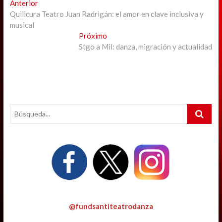
Navegación
Previous
Anterior
post:
Quilicura Teatro Juan Radrigán: el amor en clave inclusiva y
de
musical
entradas
Next
Próximo
post:
Stgo a Mil: danza, migración y actualidad
Search
…
@fundsantiteatrodanza