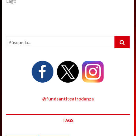
Lago
Search
…
@fundsantiteatrodanza
TAGS