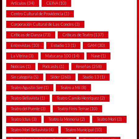
Artículos
(34)
CEINA
(10)
Centro Cultural de Providencia
(1)
Corporación Cultural de Las Condes
(3)
Críticas de Danza
(73)
Críticas de Teatro
(137)
Entrevistas
(10)
Estudio 13
(1)
GAM
(30)
La Vitrina
(3)
Matucana 100
(14)
Nave
(1)
Noticias
(1)
Podcasts
(1)
Reseñas
(258)
Sin categoría
(5)
Slider
(260)
Studio 13
(1)
Teatro Agustín Siré
(1)
Teatro a Mil
(8)
Teatro Bellavista
(1)
Teatro Camilo Henríquez
(2)
Teatro del Puente
(3)
Teatro Finis Terrae
(10)
Teatro Ictus
(3)
Teatro la Memoria
(2)
Teatro Mori
(3)
Teatro Mori Bellavista
(4)
Teatro Municipal
(10)