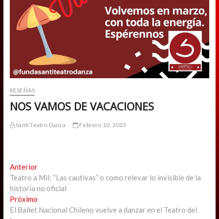
RESEÑAS
NOS VAMOS DE VACACIONES
Santi Teatro Danza
Febrero 10, 2023
Navegación
Previous
Anterior
post:
Teatro a Mil: “Las cautivas” o como relevar lo invisible de la
de
historia no oficial
entradas
Next
Próximo
post:
El Ballet Nacional Chileno vuelve a danzar en el Teatro del