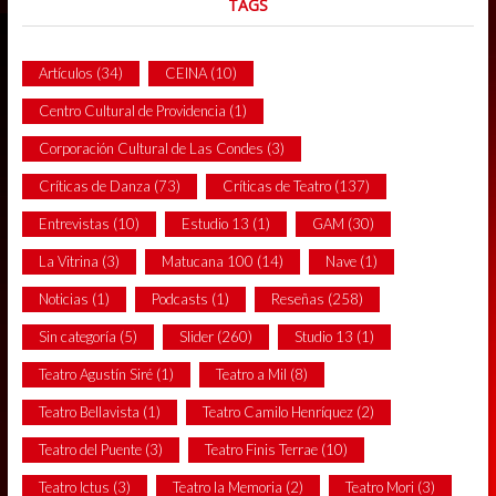
TAGS
Artículos
(34)
CEINA
(10)
Centro Cultural de Providencia
(1)
Corporación Cultural de Las Condes
(3)
Críticas de Danza
(73)
Críticas de Teatro
(137)
Entrevistas
(10)
Estudio 13
(1)
GAM
(30)
La Vitrina
(3)
Matucana 100
(14)
Nave
(1)
Noticias
(1)
Podcasts
(1)
Reseñas
(258)
Sin categoría
(5)
Slider
(260)
Studio 13
(1)
Teatro Agustín Siré
(1)
Teatro a Mil
(8)
Teatro Bellavista
(1)
Teatro Camilo Henríquez
(2)
Teatro del Puente
(3)
Teatro Finis Terrae
(10)
Teatro Ictus
(3)
Teatro la Memoria
(2)
Teatro Mori
(3)