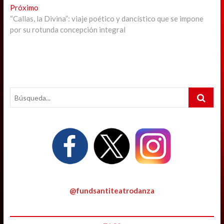
entradas
Next
Próximo
post:
“Callas, la Divina”: viaje poético y dancístico que se impone
por su rotunda concepción integral
Search
…
@fundsantiteatrodanza