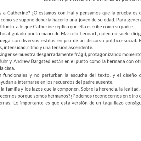
os a Catherine? ¿O estamos con Hal y pensamos que la prueba es 
e como se supone debería hacerlo una joven de su edad. Para gener
 difunto, a lo que Catherine replica que ella escribe como su padre.
ctoral guiado por la mano de Marcelo Leonart, quien no suele dirig
ega con diversos estilos en pro de un discurso político-social. 
, intensidad, ritmo y una tensión ascendente.
inger se muestra desgarradamente frágil, protagonizando moment
 Muhr y Andrew Bargsted están en el punto como la hermana con ot
la cima.
n funcionales y no perturban la escucha del texto, y el diseño 
yudan a internarse en los recuerdos del padre ausente.
la familia y los lazos que la componen. Sobre la herencia, la lealtad, 
parecernos porque somos hermanos?¿Podemos reconocernos en otro 
rnas. Lo importante es que esta versión de un taquillazo consig