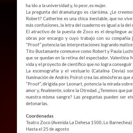
ha ido a la universidad y, lo peor, es mujer.
La pregunta del dramaturgo es clarísima. ¿Le creem
Robert? Catherine es una chica inestable, que no viv
más confusiones, la letra del cuaderno es igual a la del
El atractivo de la puesta de Zoco es el despliegue a
obras por encargo y cuyo trabajo con su compañía ju
“Proof” potencia las interpretaciones logrando matices
Tito Bustamante conmueve como Robert y Paula Luchs
que se quedan en la retina del espectador. Valentina
vida y el proyecto de científico que no logra conseguir 
La escenografía y el vestuario (Catalina Devia) so
Iluminación de Andrés Poirot crea las atmósferas que a
“Proof”, dirigida por Leonart, potencia la mirada sobre 
amor y, finalmente, sobre la Otredad. ¿Tenemos que 
nuestra misma sangre? Las preguntas pueden ser ete
detonarlas.
Coordenadas
Teatro Zoco (Avenida La Dehesa 1500, Lo Barnechea)
Hasta el 25 de agosto