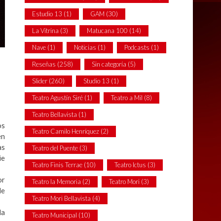
Estudio 13
(1)
GAM
(30)
La Vitrina
(3)
Matucana 100
(14)
Nave
(1)
Noticias
(1)
Podcasts
(1)
Reseñas
(258)
Sin categoría
(5)
Slider
(260)
Studio 13
(1)
Teatro Agustín Siré
(1)
Teatro a Mil
(8)
Teatro Bellavista
(1)
os
Teatro Camilo Henríquez
(2)
en
as
Teatro del Puente
(3)
ie
Teatro Finis Terrae
(10)
Teatro Ictus
(3)
or
Teatro la Memoria
(2)
Teatro Mori
(3)
le
Teatro Mori Bellavista
(4)
da
Teatro Municipal
(10)