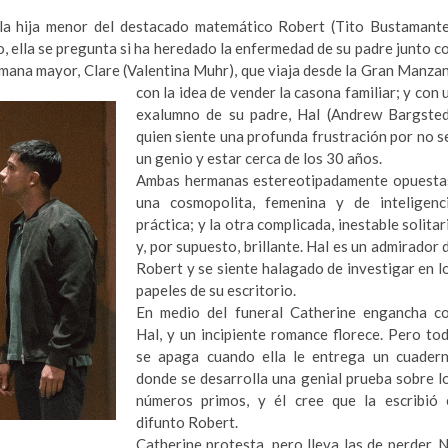
 la hija menor del destacado matemático Robert (Tito Bustamante
to, ella se pregunta si ha heredado la enfermedad de su padre junto c
ana mayor, Clare (Valentina Muhr), que viaja desde l
a Gran Manza
con la idea de vender la casona familiar; y con 
exalumno de su padre, Hal (Andrew Bargsted
quien siente una profunda frustración por no s
un genio y estar cerca de los 30 años.
Ambas hermanas estereotipadamente opuesta
una cosmopolita, femenina y de inteligenc
práctica; y la otra complicada, inestable solitar
y, por supuesto, brillante. Hal es un admirador 
Robert y se siente halagado de investigar en l
papeles de su escritorio.
En medio del funeral Catherine engancha c
Hal, y un incipiente romance florece. Pero to
se apaga cuando ella le entrega un cuader
donde se desarrolla una genial prueba sobre l
números primos, y él cree que la escribió 
difunto Robert.
Catherine protesta, pero lleva las de perder. 