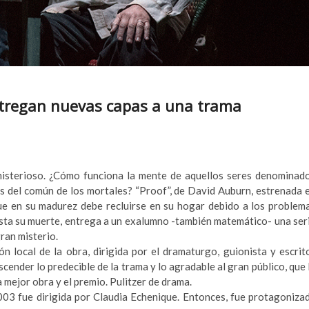
entregan nuevas capas a una trama
misterioso. ¿Cómo funciona la mente de aquellos seres denominad
as del común de los mortales? “Proof”, de David Auburn, estrenada 
ue en su madurez debe recluirse en su hogar debido a los problem
hasta su muerte, entrega a un exalumno -también matemático- una ser
gran misterio.
n local de la obra, dirigida por el dramaturgo, guionista y escrit
cender lo predecible de la trama y lo agradable al gran público, que 
 mejor obra y el premio. Pulitzer de drama.
003 fue dirigida por Claudia Echenique. Entonces, fue protagoniza