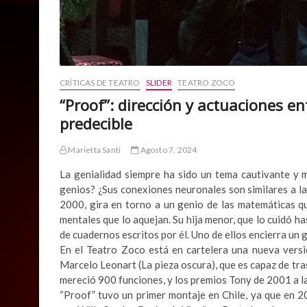
CRÍTICAS DE TEATRO
SLIDER
TEATRO ZOCO
“Proof”: dirección y actuaciones 
predecible
Marietta Santi
Agosto 7, 2024
La genialidad siempre ha sido un tema cautivante y 
genios? ¿Sus conexiones neuronales son similares a l
2000, gira en torno a un genio de las matemáticas q
mentales que lo aquejan. Su hija menor, que lo cuidó 
de cuadernos escritos por él. Uno de ellos encierra un 
En el Teatro Zoco está en cartelera una nueva versió
Marcelo Leonart (La pieza oscura), que es capaz de tras
mereció 900 funciones, y los premios Tony de 2001 a la
“Proof” tuvo un primer montaje en Chile, ya que en 2