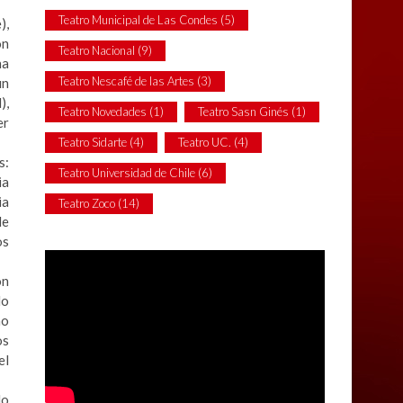
Teatro Municipal de Las Condes
(5)
),
on
Teatro Nacional
(9)
na
Teatro Nescafé de las Artes
(3)
un
),
Teatro Novedades
(1)
Teatro Sasn Ginés
(1)
er
Teatro Sidarte
(4)
Teatro UC.
(4)
s:
Teatro Universidad de Chile
(6)
ia
ia
Teatro Zoco
(14)
de
os
on
do
no
os
el
No