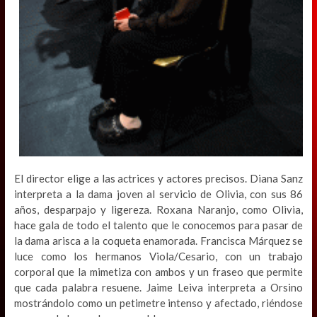
El director elige a las actrices y actores precisos. Diana Sanz
interpreta a la dama joven al servicio de Olivia, con sus 86
años, desparpajo y ligereza. Roxana Naranjo, como Olivia,
hace gala de todo el talento que le conocemos para pasar de
la dama arisca a la coqueta enamorada. Francisca Márquez se
luce como los hermanos Viola/Cesario, con un trabajo
corporal que la mimetiza con ambos y un fraseo que permite
que cada palabra resuene. Jaime Leiva interpreta a Orsino
mostrándolo como un petimetre intenso y afectado, riéndose