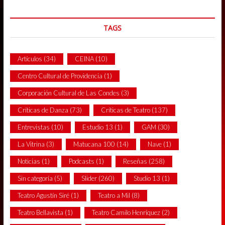
TAGS
Artículos
(34)
CEINA
(10)
Centro Cultural de Providencia
(1)
Corporación Cultural de Las Condes
(3)
Críticas de Danza
(73)
Críticas de Teatro
(137)
Entrevistas
(10)
Estudio 13
(1)
GAM
(30)
La Vitrina
(3)
Matucana 100
(14)
Nave
(1)
Noticias
(1)
Podcasts
(1)
Reseñas
(258)
Sin categoría
(5)
Slider
(260)
Studio 13
(1)
Teatro Agustín Siré
(1)
Teatro a Mil
(8)
Teatro Bellavista
(1)
Teatro Camilo Henríquez
(2)