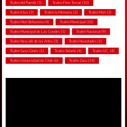
Teatro del Puente
(3)
Teatro Finis Terrae
(10)
Teatro Ictus
(3)
Teatro la Memoria
(2)
Teatro Mori
(3)
Teatro Mori Bellavista
(4)
Teatro Municipal
(10)
Teatro Municipal de Las Condes
(5)
Teatro Nacional
(9)
Teatro Nescafé de las Artes
(3)
Teatro Novedades
(1)
Teatro Sasn Ginés
(1)
Teatro Sidarte
(4)
Teatro UC.
(4)
Teatro Universidad de Chile
(6)
Teatro Zoco
(14)