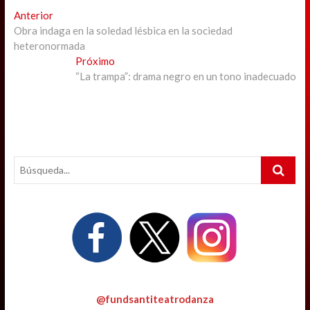
Navegación
Previous
Anterior
post:
Obra indaga en la soledad lésbica en la sociedad
de
heteronormada
entradas
Next
Próximo
post:
“La trampa”: drama negro en un tono inadecuado
Search
…
@fundsantiteatrodanza