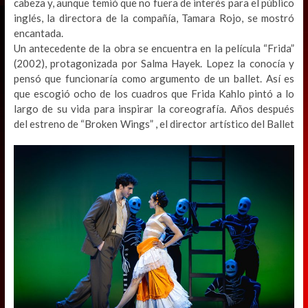
cabeza y, aunque temió que no fuera de interés para el público
inglés, la directora de la compañía, Tamara Rojo, se mostró
encantada.
Un antecedente de la obra se encuentra en la película “Frida”
(2002), protagonizada por Salma Hayek. Lopez la conocía y
pensó que funcionaría como argumento de un ballet. Así es
que escogió ocho de los cuadros que Frida Kahlo pintó a lo
largo de su vida para inspirar la coreografía. Años después
del estreno de “Broken Wings” , el director artístico del
Ballet