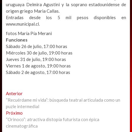
uruguaya Delmira Agustini y la soprano estadounidense de
origen griego Maria Callas.
Entradas desde los 5 mil pesos disponibles en
www.municipal.cl.
fotos María Pía Merani
Funciones
Sábado 26 de julio, 17:00 horas
Miércoles 30 de julio, 19:00 horas
Jueves 31 de julio, 19:00 horas
Viernes 1 de agosto, 19:00 horas
Sábado 2 de agosto, 17:00 horas
Navegación
Previous
Anterior
post:
“Recuérdame mi vida”: búsqueda teatral articulada como un
de
puzle intermedial
entradas
Next
Próximo
post:
“Orinoco”: atractiva distopía futurista con épica
cinematográfica