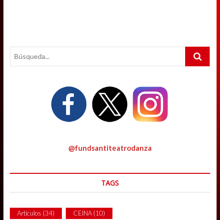
Search
…
@fundsantiteatrodanza
TAGS
Artículos
(34)
CEINA
(10)