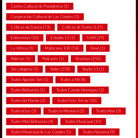
Centro Cultural de Providencia
(1)
Corporación Cultural de Las Condes
(3)
Críticas de Danza
(73)
Críticas de Teatro
(137)
Entrevistas
(10)
Estudio 13
(1)
GAM
(29)
La Vitrina
(3)
Matucana 100
(14)
Nave
(1)
Noticias
(1)
Podcasts
(1)
Reseñas
(256)
Sin categoría
(5)
Slider
(258)
Studio 13
(1)
Teatro Agustín Siré
(1)
Teatro a Mil
(8)
Teatro Bellavista
(1)
Teatro Camilo Henríquez
(2)
Teatro del Puente
(2)
Teatro Finis Terrae
(10)
Teatro Ictus
(3)
Teatro la Memoria
(2)
Teatro Mori
(3)
Teatro Mori Bellavista
(4)
Teatro Municipal
(10)
Teatro Municipal de Las Condes
(5)
Teatro Nacional
(9)