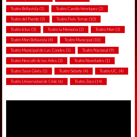
Teatro Bellavista
(1)
Teatro Camilo Henríquez
(2)
Teatro del Puente
(3)
Teatro Finis Terrae
(10)
Teatro Ictus
(3)
Teatro la Memoria
(2)
Teatro Mori
(3)
Teatro Mori Bellavista
(4)
Teatro Municipal
(10)
Teatro Municipal de Las Condes
(5)
Teatro Nacional
(9)
Teatro Nescafé de las Artes
(3)
Teatro Novedades
(1)
Teatro Sasn Ginés
(1)
Teatro Sidarte
(4)
Teatro UC.
(4)
Teatro Universidad de Chile
(6)
Teatro Zoco
(14)