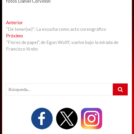
fotos Daniel Corvillón
Navegación
Previous
Anterior
post:
“De tener(se)”: La escucha como acto coreográfico
de
Next
Próximo
entradas
post:
“Flores de papel”, de Egon Wolff, vuelve bajo la mirada de
Francisco Krebs
Search
…