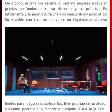
De a poco, escena por escena, el padrino empieza a revelar
grietas profundas entre su discurso y su práctica. Es
intolerante y, lo peor, oculta una vida censurable y poco ética.
Su relación con Luka se mueve en un inquietante
saltarse
límites para luego reestablecerlos. Bien podrían ser profesor
y alumno, padre e hijo, mentor y discípulo. Y A.A la iglesia -