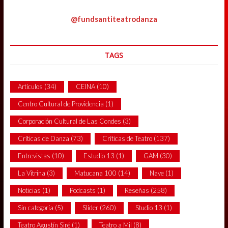
@fundsantiteatrodanza
TAGS
Artículos
(34)
CEINA
(10)
Centro Cultural de Providencia
(1)
Corporación Cultural de Las Condes
(3)
Críticas de Danza
(73)
Críticas de Teatro
(137)
Entrevistas
(10)
Estudio 13
(1)
GAM
(30)
La Vitrina
(3)
Matucana 100
(14)
Nave
(1)
Noticias
(1)
Podcasts
(1)
Reseñas
(258)
Sin categoría
(5)
Slider
(260)
Studio 13
(1)
Teatro Agustín Siré
(1)
Teatro a Mil
(8)