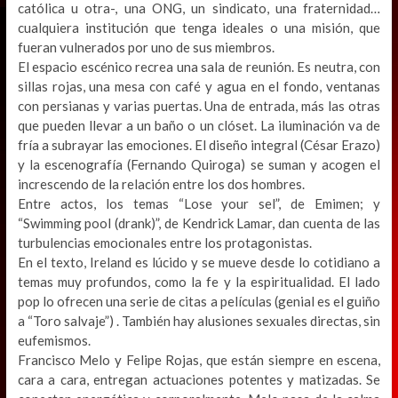
católica u otra-, una ONG, un sindicato, una fraternidad…
cualquiera institución que tenga ideales o una misión, que
fueran vulnerados por uno de sus miembros.
El espacio escénico recrea una sala de reunión. Es neutra, con
sillas rojas, una mesa con café y agua en el fondo, ventanas
con persianas y varias puertas. Una de entrada, más las otras
que pueden llevar a un baño o un clóset. La iluminación va de
fría a subrayar las emociones. El diseño integral (César Erazo)
y la escenografía (Fernando Quiroga) se suman y acogen el
increscendo de la relación entre los dos hombres.
Entre actos, los temas “Lose your sel”, de Emimen; y
“Swimming pool (drank)”, de Kendrick Lamar, dan cuenta de las
turbulencias emocionales entre los protagonistas.
En el texto, Ireland es lúcido y se mueve desde lo cotidiano a
temas muy profundos, como la fe y la espiritualidad. El lado
pop lo ofrecen una serie de citas a películas (genial es el guiño
a “Toro salvaje”) . También hay alusiones sexuales directas, sin
eufemismos.
Francisco Melo y Felipe Rojas, que están siempre en escena,
cara a cara, entregan actuaciones potentes y matizadas. Se