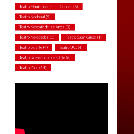
Teatro Municipal de Las Condes
(5)
Teatro Nacional
(9)
Teatro Nescafé de las Artes
(3)
Teatro Novedades
(1)
Teatro Sasn Ginés
(1)
Teatro Sidarte
(4)
Teatro UC.
(4)
Teatro Universidad de Chile
(6)
Teatro Zoco
(14)