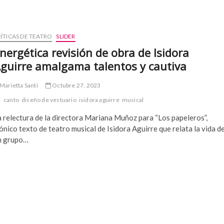
ÍTICAS DE TEATRO
SLIDER
nergética revisión de obra de Isidora
guirre amalgama talentos y cautiva
Marietta Santi
Octubre 27, 2023
canto
diseño de vestuario
isidora aguirre
musical
 relectura de la directora Mariana Muñoz para “Los papeleros”,
ónico texto de teatro musical de Isidora Aguirre que relata la vida d
n grupo…