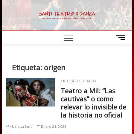
Skip
to
content
M
e
n
u
B
Etiqueta:
origen
u
t
CRÍTICAS DE TEATRO
t
Teatro a Mil: “Las
o
n
cautivas” o como
relevar lo invisible de
la historia no oficial
Marietta Santi
Enero 21, 2023