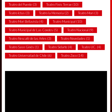
Teatro del Puente
(3)
Teatro Finis Terrae
(10)
Teatro Ictus
(3)
Teatro la Memoria
(2)
Teatro Mori
(3)
Teatro Mori Bellavista
(4)
Teatro Municipal
(10)
Teatro Municipal de Las Condes
(5)
Teatro Nacional
(9)
Teatro Nescafé de las Artes
(3)
Teatro Novedades
(1)
Teatro Sasn Ginés
(1)
Teatro Sidarte
(4)
Teatro UC.
(4)
Teatro Universidad de Chile
(6)
Teatro Zoco
(14)