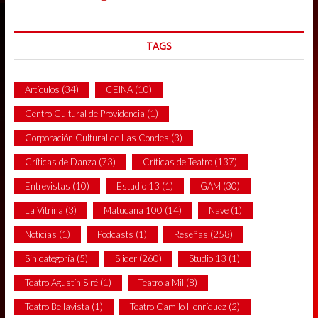
TAGS
Artículos
(34)
CEINA
(10)
Centro Cultural de Providencia
(1)
Corporación Cultural de Las Condes
(3)
Críticas de Danza
(73)
Críticas de Teatro
(137)
Entrevistas
(10)
Estudio 13
(1)
GAM
(30)
La Vitrina
(3)
Matucana 100
(14)
Nave
(1)
Noticias
(1)
Podcasts
(1)
Reseñas
(258)
Sin categoría
(5)
Slider
(260)
Studio 13
(1)
Teatro Agustín Siré
(1)
Teatro a Mil
(8)
Teatro Bellavista
(1)
Teatro Camilo Henríquez
(2)