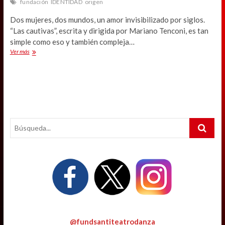
fundación
IDENTIDAD
origen
Dos mujeres, dos mundos, un amor invisibilizado por siglos.
“Las cautivas”, escrita y dirigida por Mariano Tenconi, es tan
simple como eso y también compleja…
Teatro
Ver más
a
Mil:
“Las
cautivas”
o
como
relevar
Search
lo
invisible
…
de
la
historia
no
oficial
@fundsantiteatrodanza