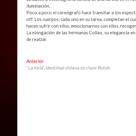
iluminación.
Poco a poco el coreógrafo hace transitar a los espec
off. Los cuerpos, cada uno en su tarea, completan el c
hacen sufrir con ellos, emocionarnos con ellos, recoger
La elongación de las hermanas Collao, su elegancia en 
de realzar.
Navegación
Previous
Anterior
post:
“La Kela”, identidad chilena en clave Butoh
de
entradas