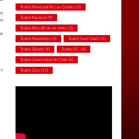
Teatro Municipal de Las Condes
(5)
en
Teatro Nacional
(9)
os
Teatro Nescafé de las Artes
(3)
as
Teatro Novedades
(1)
Teatro Sasn Ginés
(1)
Teatro Sidarte
(4)
Teatro UC.
(4)
Teatro Universidad de Chile
(6)
ma
Teatro Zoco
(14)