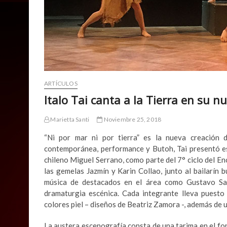
ARTÍCULOS
Italo Tai canta a la Tierra en su 
Marietta Santi
Noviembre 25, 2018
“Ni por mar ni por tierra” es la nueva creación 
contemporánea, performance y Butoh, Tai presentó est
chileno Miguel Serrano, como parte del 7° ciclo del E
las gemelas Jazmín y Karin Collao, junto al bailarín 
música de destacados en el área como Gustavo San
dramaturgia escénica. Cada integrante lleva puesto 
colores piel – diseños de Beatriz Zamora -, además de u
La austera escenografía consta de una tarima en el f