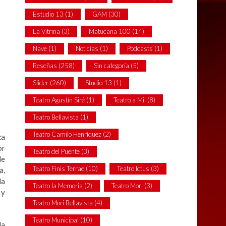
Estudio 13
(1)
GAM
(30)
La Vitrina
(3)
Matucana 100
(14)
Nave
(1)
Noticias
(1)
Podcasts
(1)
Reseñas
(258)
Sin categoría
(5)
Slider
(260)
Studio 13
(1)
Teatro Agustín Siré
(1)
Teatro a Mil
(8)
Teatro Bellavista
(1)
Teatro Camilo Henríquez
(2)
za
or
Teatro del Puente
(3)
de
Teatro Finis Terrae
(10)
Teatro Ictus
(3)
a,
la
Teatro la Memoria
(2)
Teatro Mori
(3)
 y
Teatro Mori Bellavista
(4)
Teatro Municipal
(10)
la