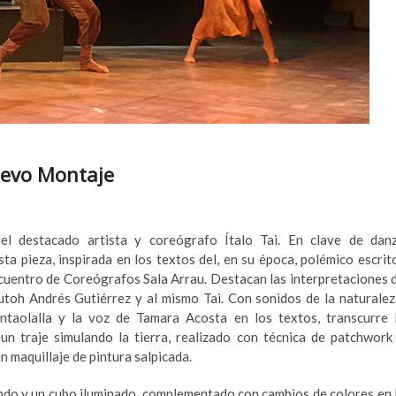
nuevo Montaje
del destacado artista y coreógrafo Ítalo Tai. En clave de dan
a pieza, inspirada en los textos del, en su época, polémico escrit
ncuentro de Coreógrafos Sala Arrau. Destacan las interpretaciones 
butoh Andrés Gutiérrez y al mismo Tai. Con sonidos de la naturalez
taolalla y la voz de Tamara Acosta en los textos, transcurre 
un traje simulando la tierra, realizado con técnica de patchwork
n maquillaje de pintura salpicada.
ondo y un cubo iluminado, complementado con cambios de colores en 