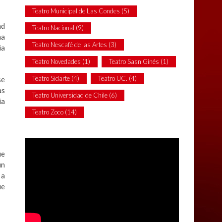
Teatro Municipal de Las Condes
(5)
nd
Teatro Nacional
(9)
na
Teatro Nescafé de las Artes
(3)
ia
Teatro Novedades
(1)
Teatro Sasn Ginés
(1)
Teatro Sidarte
(4)
Teatro UC.
(4)
se
as
Teatro Universidad de Chile
(6)
ia
Teatro Zoco
(14)
ue
un
 a
ue