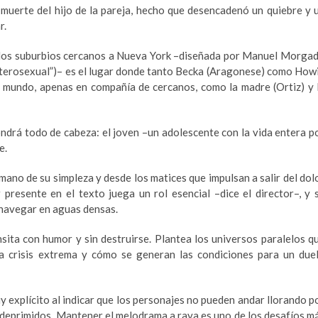
 muerte del hijo de la pareja, hecho que desencadenó un quiebre y 
r.
ados suburbios cercanos a Nueva York –diseñada por Manuel Morga
heterosexual”)– es el lugar donde tanto Becka (Aragonese) como How
 mundo, apenas en compañía de cercanos, como la madre (Ortiz) y 
ondrá todo de cabeza: el joven –un adolescente con la vida entera p
e.
no de su simpleza y desde los matices que impulsan a salir del dol
 presente en el texto juega un rol esencial –dice el director–, y 
 navegar en aguas densas.
nsita con humor y sin destruirse. Plantea los universos paralelos q
na crisis extrema y cómo se generan las condiciones para un due
y explícito al indicar que los personajes no pueden andar llorando p
 o deprimidos. Mantener el melodrama a raya es uno de los desafíos m