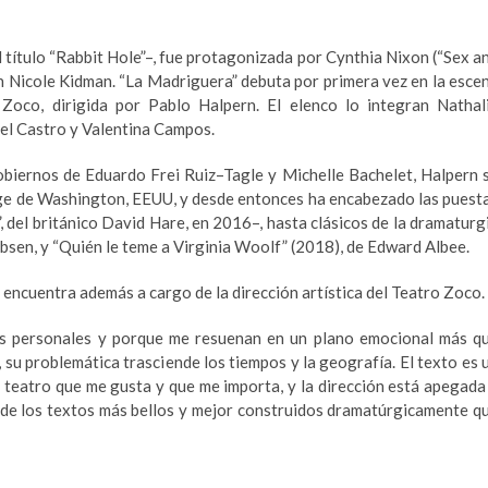
título “Rabbit Hole”–, fue protagonizada por Cynthia Nixon (“Sex a
con Nicole Kidman. “La Madriguera” debuta por primera vez en la esce
Zoco, dirigida por Pablo Halpern. El elenco lo integran Nathal
l Castro y Valentina Campos.
obiernos de Eduardo Frei Ruiz–Tagle y Michelle Bachelet, Halpern 
ge de Washington, EEUU, y desde entonces ha encabezado las puest
del británico David Hare, en 2016–, hasta clásicos de la dramaturg
bsen, y “Quién le teme a Virginia Woolf” (2018), de Edward Albee.
 encuentra además a cargo de la dirección artística del Teatro Zoco.
nes personales y porque me resuenan en un plano emocional más q
su problemática trasciende los tiempos y la geografía. El texto es 
l teatro que me gusta y que me importa, y la dirección está apegada
o de los textos más bellos y mejor construidos dramatúrgicamente q