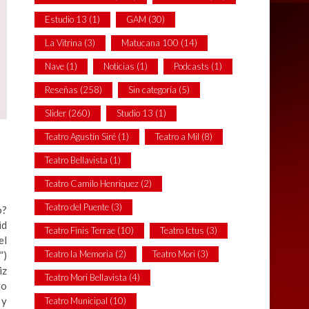
Estudio 13
(1)
GAM
(30)
La Vitrina
(3)
Matucana 100
(14)
Nave
(1)
Noticias
(1)
Podcasts
(1)
Reseñas
(258)
Sin categoría
(5)
Slider
(260)
Studio 13
(1)
Teatro Agustín Siré
(1)
Teatro a Mil
(8)
Teatro Bellavista
(1)
Teatro Camilo Henríquez
(2)
Teatro del Puente
(3)
o?
id
Teatro Finis Terrae
(10)
Teatro Ictus
(3)
el
Teatro la Memoria
(2)
Teatro Mori
(3)
”)
iz
Teatro Mori Bellavista
(4)
go
 y
Teatro Municipal
(10)