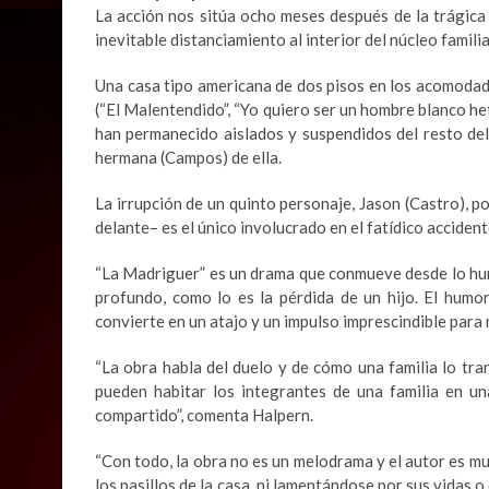
La acción nos sitúa ocho meses después de la trágica
inevitable distanciamiento al interior del núcleo familia
Una casa tipo americana de dos pisos en los acomod
(“El Malentendido”, “Yo quiero ser un hombre blanco 
han permanecido aislados y suspendidos del resto del
hermana (Campos) de ella.
La irrupción de un quinto personaje, Jason (Castro), p
delante– es el único involucrado en el fatídico accident
“La Madriguer” es un drama que conmueve desde lo huma
profundo, como lo es la pérdida de un hijo. El humor
convierte en un atajo y un impulso imprescindible para
“La obra habla del duelo y de cómo una familia lo tra
pueden habitar los integrantes de una familia en u
compartido”, comenta Halpern.
“Con todo, la obra no es un melodrama y el autor es mu
los pasillos de la casa, ni lamentándose por sus vidas