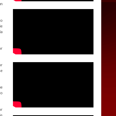
un
do
ie
la
or
or
se
ue
lo
or
ás