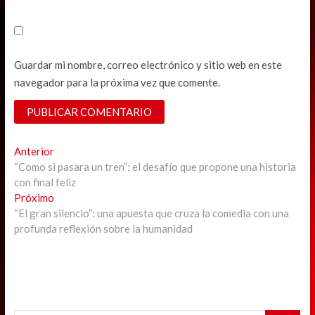
Guardar mi nombre, correo electrónico y sitio web en este
navegador para la próxima vez que comente.
Navegación
Previous
Anterior
post:
“Como si pasara un tren”: el desafío que propone una historia
de
con final feliz
entradas
Next
Próximo
post:
“El gran silencio”: una apuesta que cruza la comedia con una
profunda reflexión sobre la humanidad