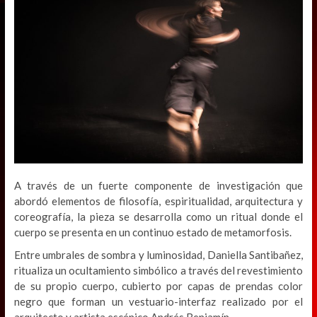
A través de un fuerte componente de investigación que
abordó elementos de filosofía, espiritualidad, arquitectura y
coreografía, la pieza se desarrolla como un ritual donde el
cuerpo se presenta en un continuo estado de metamorfosis.
Entre umbrales de sombra y luminosidad, Daniella Santibañez,
ritualiza un ocultamiento simbólico a través del revestimiento
de su propio cuerpo, cubierto por capas de prendas color
negro que forman un vestuario-interfaz realizado por el
arquitecto y artista escénico Andrés Benjamín.