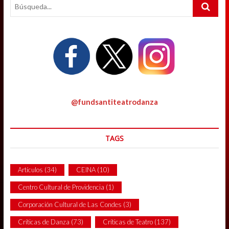
Search
…
@fundsantiteatrodanza
TAGS
Artículos
(34)
CEINA
(10)
Centro Cultural de Providencia
(1)
Corporación Cultural de Las Condes
(3)
Críticas de Danza
(73)
Críticas de Teatro
(137)