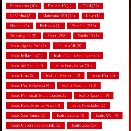
Entrevistas
(10)
Estudio 13
(1)
GAM
(29)
La Vitrina
(3)
Matucana 100
(14)
Nave
(1)
Noticias
(1)
Podcasts
(1)
Reseñas
(256)
Sin categoría
(5)
Slider
(258)
Studio 13
(1)
Teatro Agustín Siré
(1)
Teatro a Mil
(8)
Teatro Bellavista
(1)
Teatro Camilo Henríquez
(2)
Teatro del Puente
(2)
Teatro Finis Terrae
(10)
Teatro Ictus
(3)
Teatro la Memoria
(2)
Teatro Mori
(3)
Teatro Mori Bellavista
(4)
Teatro Municipal
(10)
Teatro Municipal de Las Condes
(5)
Teatro Nacional
(9)
Teatro Nescafé de las Artes
(3)
Teatro Novedades
(1)
Teatro Sasn Ginés
(1)
Teatro Sidarte
(4)
Teatro UC.
(4)
Teatro Universidad de Chile
(6)
Teatro Zoco
(14)