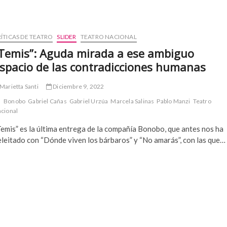
ÍTICAS DE TEATRO
SLIDER
TEATRO NACIONAL
Temis”: Aguda mirada a ese ambiguo
spacio de las contradicciones humanas
Marietta Santi
Diciembre 9, 2022
Bonobo
Gabriel Cañas
Gabriel Urzúa
Marcela Salinas
Pablo Manzi
Teatro
cional
emis” es la última entrega de la compañía Bonobo, que antes nos ha
eleitado con “Dónde viven los bárbaros” y “No amarás”, con las que…