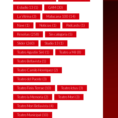
Estudio 13
(1)
GAM
(30)
La Vitrina
(3)
Matucana 100
(14)
Nave
(1)
Noticias
(1)
Podcasts
(1)
Reseñas
(258)
Sin categoría
(5)
Slider
(260)
Studio 13
(1)
Teatro Agustín Siré
(1)
Teatro a Mil
(8)
Teatro Bellavista
(1)
Teatro Camilo Henríquez
(2)
Teatro del Puente
(3)
Teatro Finis Terrae
(10)
Teatro Ictus
(3)
Teatro la Memoria
(2)
Teatro Mori
(3)
Teatro Mori Bellavista
(4)
Teatro Municipal
(10)