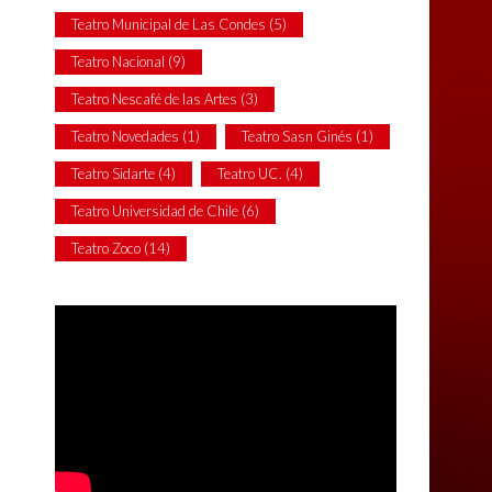
Teatro Municipal de Las Condes
(5)
Teatro Nacional
(9)
Teatro Nescafé de las Artes
(3)
Teatro Novedades
(1)
Teatro Sasn Ginés
(1)
Teatro Sidarte
(4)
Teatro UC.
(4)
Teatro Universidad de Chile
(6)
Teatro Zoco
(14)