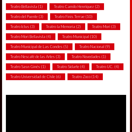
Teatro Bellavista
(1)
Teatro Camilo Henríquez
(2)
Teatro del Puente
(3)
Teatro Finis Terrae
(10)
Teatro Ictus
(3)
Teatro la Memoria
(2)
Teatro Mori
(3)
Teatro Mori Bellavista
(4)
Teatro Municipal
(10)
Teatro Municipal de Las Condes
(5)
Teatro Nacional
(9)
Teatro Nescafé de las Artes
(3)
Teatro Novedades
(1)
Teatro Sasn Ginés
(1)
Teatro Sidarte
(4)
Teatro UC.
(4)
Teatro Universidad de Chile
(6)
Teatro Zoco
(14)