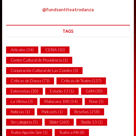
@fundsantiteatrodanza
TAGS
Artículos
(34)
CEINA
(10)
Centro Cultural de Providencia
(1)
Corporación Cultural de Las Condes
(3)
Críticas de Danza
(73)
Críticas de Teatro
(137)
Entrevistas
(10)
Estudio 13
(1)
GAM
(30)
La Vitrina
(3)
Matucana 100
(14)
Nave
(1)
Noticias
(1)
Podcasts
(1)
Reseñas
(258)
Sin categoría
(5)
Slider
(260)
Studio 13
(1)
Teatro Agustín Siré
(1)
Teatro a Mil
(8)