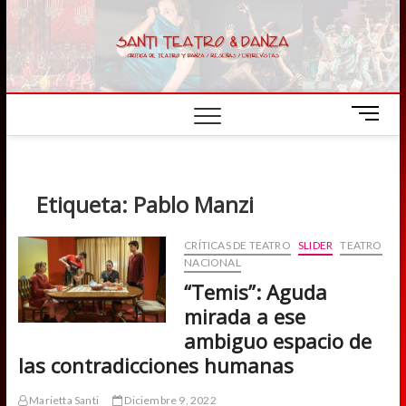
Skip
to
content
M
e
n
u
B
Etiqueta:
Pablo Manzi
u
t
CRÍTICAS DE TEATRO
SLIDER
TEATRO
t
NACIONAL
o
“Temis”: Aguda
n
mirada a ese
ambiguo espacio de
las contradicciones humanas
Marietta Santi
Diciembre 9, 2022