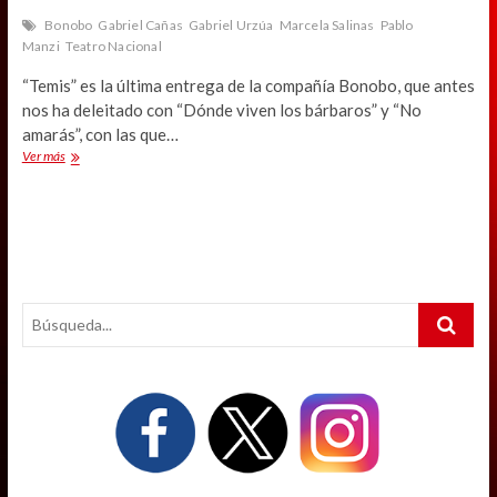
Bonobo
Gabriel Cañas
Gabriel Urzúa
Marcela Salinas
Pablo
Manzi
Teatro Nacional
“Temis” es la última entrega de la compañía Bonobo, que antes
nos ha deleitado con “Dónde viven los bárbaros” y “No
amarás”, con las que…
“Temis”:
Ver más
Aguda
mirada
a
ese
ambiguo
espacio
de
Search
las
contradicciones
…
humanas