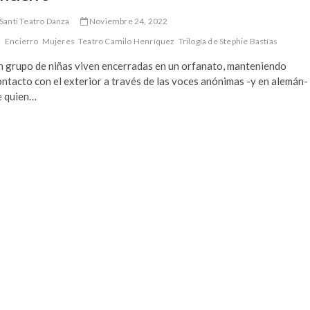
Santi Teatro Danza
Noviembre 24, 2022
Encierro
Mujeres
Teatro Camilo Henríquez
Trilogía de Stephie Bastías
n grupo de niñas viven encerradas en un orfanato, manteniendo
ntacto con el exterior a través de las voces anónimas -y en alemán-
e quien…