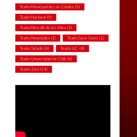
Teatro Municipal de Las Condes
(5)
Teatro Nacional
(9)
Teatro Nescafé de las Artes
(3)
Teatro Novedades
(1)
Teatro Sasn Ginés
(1)
Teatro Sidarte
(4)
Teatro UC.
(4)
Teatro Universidad de Chile
(6)
Teatro Zoco
(14)