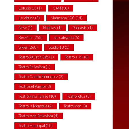
Estudio 13
(1)
GAM
(30)
La Vitrina
(3)
Matucana 100
(14)
Nave
(1)
Noticias
(1)
Podcasts
(1)
Reseñas
(258)
Sin categoría
(5)
Slider
(260)
Studio 13
(1)
Teatro Agustín Siré
(1)
Teatro a Mil
(8)
Teatro Bellavista
(1)
Teatro Camilo Henríquez
(2)
Teatro del Puente
(3)
Teatro Finis Terrae
(10)
Teatro Ictus
(3)
Teatro la Memoria
(2)
Teatro Mori
(3)
Teatro Mori Bellavista
(4)
Teatro Municipal
(10)